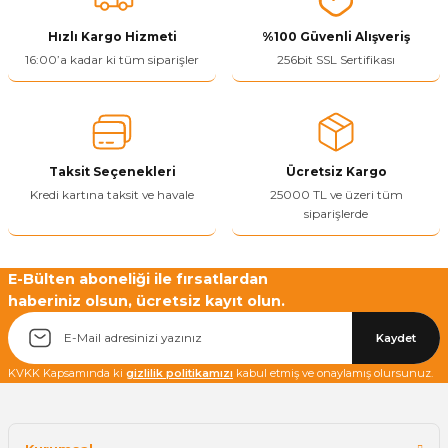
Görüş ve önerileriniz için teşekkür ederiz.
Hızlı Kargo Hizmeti
%100 Güvenli Alışveriş
Ürün resmi kalitesiz, bozuk veya görüntülenemiyor.
16:00’a kadar ki tüm siparişler
256bit SSL Sertifikası
Ürün açıklamasında eksik bilgiler bulunuyor.
Ürün bilgilerinde hatalar bulunuyor.
Ürün fiyatı diğer sitelerden daha pahalı.
Taksit Seçenekleri
Ücretsiz Kargo
Bu ürüne benzer farklı alternatifler olmalı.
Kredi kartına taksit ve havale
25000 TL ve üzeri tüm
siparişlerde
E-Bülten aboneliği ile fırsatlardan
haberiniz olsun, ücretsiz kayıt olun.
Yetkiliye Gönder
Kaydet
KVKK Kapsamında ki
gizlilik politikamızı
kabul etmiş ve onaylamış olursunuz.