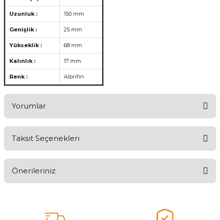
Uzunluk :
150 mm
Genişlik :
25 mm
Yükseklik :
68 mm
Kalınlık :
17 mm
Renk :
Albrifin
Yorumlar
Taksit Seçenekleri
Aldığınız Ürünlerden Ne Derecede Memnun Kaldınız ?
Önerileriniz
Ürünü Değerlendir 😂😊😍😐🤔😡
Bu ürünün fiyat bilgisi, resim, ürün açıklamalarında ve diğer
konularda yetersiz gördüğünüz noktaları öneri formunu kullanarak
tarafımıza iletebilirsiniz.