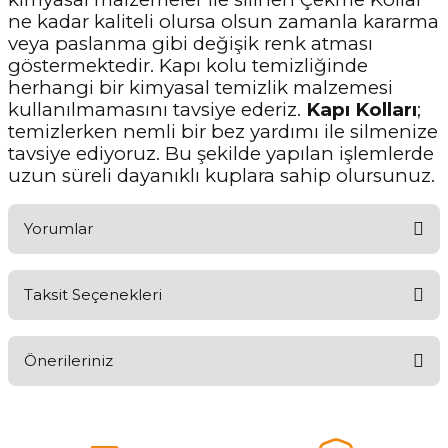
ne kadar kaliteli olursa olsun zamanla kararma
veya paslanma gibi değişik renk atması
göstermektedir. Kapı kolu temizliğinde
herhangi bir kimyasal temizlik malzemesi
kullanılmamasını tavsiye ederiz.
Kapı Kolları
;
temizlerken nemli bir bez yardımı ile silmenize
tavsiye ediyoruz. Bu şekilde yapılan işlemlerde
uzun süreli dayanıklı kuplara sahip olursunuz.
Yorumlar
Taksit Seçenekleri
Aldığınız Ürünlerden Ne Derecede Memnun Kaldınız ?
Önerileriniz
Ürünü Değerlendir 😂😊😍😐🤔😡
Bu ürünün fiyat bilgisi, resim, ürün açıklamalarında ve diğer
konularda yetersiz gördüğünüz noktaları öneri formunu kullanarak