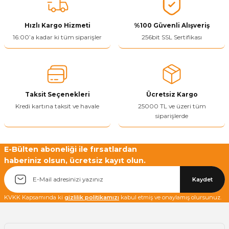
tarafımıza iletebilirsiniz.
Görüş ve önerileriniz için teşekkür ederiz.
Hızlı Kargo Hizmeti
%100 Güvenli Alışveriş
Ürün resmi kalitesiz, bozuk veya görüntülenemiyor.
16:00’a kadar ki tüm siparişler
256bit SSL Sertifikası
Ürün açıklamasında eksik bilgiler bulunuyor.
Ürün bilgilerinde hatalar bulunuyor.
Ürün fiyatı diğer sitelerden daha pahalı.
Taksit Seçenekleri
Ücretsiz Kargo
Bu ürüne benzer farklı alternatifler olmalı.
Kredi kartına taksit ve havale
25000 TL ve üzeri tüm
siparişlerde
E-Bülten aboneliği ile fırsatlardan
haberiniz olsun, ücretsiz kayıt olun.
Yetkiliye Gönder
Kaydet
KVKK Kapsamında ki
gizlilik politikamızı
kabul etmiş ve onaylamış olursunuz.