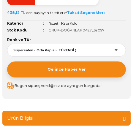
ivi
k Bağlantıları
arı
aları
Panç Çeşitleri
Hobi Yapıştırıcıları
Oda ve Wc Kapı Kilidi
Köşe Sepetler
Pantolonluk
Köpük Tabancası
Sehba Ayakları
438,12 TL
den başlayan taksitlerle!
Taksit Seçenekleri
leri
ı
Piton Askı
Pano ve Kapak Kilitleri
Sabunluk
Pense
Vitrin Ara Ayakları
Kategori
Rozetli Kapı Kolu
Stok Kodu
GRUP-DOĞANLAR0427_69097
Çubuğu ve Aparatları
ancası
Streç
Sandık Kilitleri
Tuvalet Kağıtlılığı
Silikon Tabancası
Renk ve Tür
arı
itleri
sı
Takım Çantası
Tornavida Çeşitleri
Sprey Ürünleri
ası
Zımba Teli
Gelince Haber Ver
Zımpara Çeşitleri
Bugün sipariş verdiğiniz de aynı gün kargoda!
Ürün Bilgisi