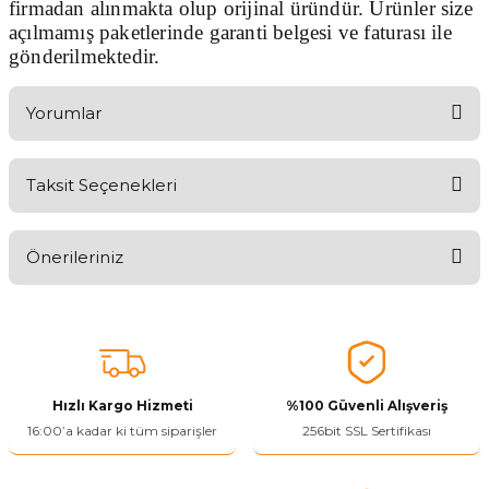
firmadan alınmakta olup orijinal üründür. Ürünler size
açılmamış paketlerinde garanti belgesi ve faturası ile
gönderilmektedir.
Yorumlar
Taksit Seçenekleri
Aldığınız Ürünlerden Ne Derecede Memnun Kaldınız ?
Önerileriniz
Ürünü Değerlendir 😂😊😍😐🤔😡
Bu ürünün fiyat bilgisi, resim, ürün açıklamalarında ve diğer
konularda yetersiz gördüğünüz noktaları öneri formunu kullanarak
tarafımıza iletebilirsiniz.
Görüş ve önerileriniz için teşekkür ederiz.
Hızlı Kargo Hizmeti
%100 Güvenli Alışveriş
Ürün resmi kalitesiz, bozuk veya görüntülenemiyor.
16:00’a kadar ki tüm siparişler
256bit SSL Sertifikası
Ürün açıklamasında eksik bilgiler bulunuyor.