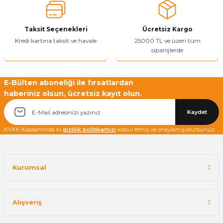
Ürün bilgilerinde hatalar bulunuyor.
Ürün fiyatı diğer sitelerden daha pahalı.
Taksit Seçenekleri
Ücretsiz Kargo
Bu ürüne benzer farklı alternatifler olmalı.
Kredi kartına taksit ve havale
25000 TL ve üzeri tüm
siparişlerde
E-Bülten aboneliği ile fırsatlardan
haberiniz olsun, ücretsiz kayıt olun.
Yetkiliye Gönder
Kaydet
KVKK Kapsamında ki
gizlilik politikamızı
kabul etmiş ve onaylamış olursunuz.
Kurumsal
Alışveriş