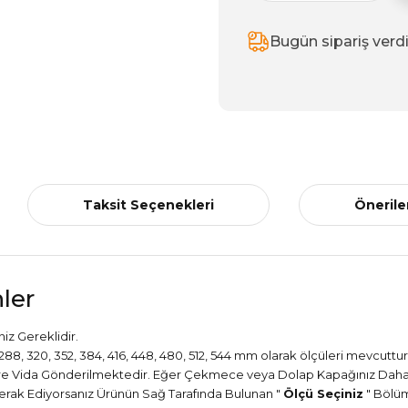
Bugün sipariş verd
Taksit Seçenekleri
Önerile
ler
iz Gereklidir.
56, 288, 320, 352, 384, 416, 448, 480, 512, 544 mm olarak ölçüleri mevcuttur
Göre Vida Gönderilmektedir. Eğer Çekmece veya Dolap Kapağınız Daha 
i Merak Ediyorsanız Ürünün Sağ Tarafında Bulunan "
Ölçü Seçiniz
" Bölü