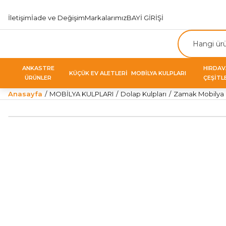
İletişim
İade ve Değişim
Markalarımız
BAYİ GİRİŞİ
ANKASTRE
HIRDA
KÜÇÜK EV ALETLERİ
MOBİLYA KULPLARI
ÜRÜNLER
ÇEŞİTL
Anasayfa
MOBİLYA KULPLARI
Dolap Kulpları
Zamak Mobilya K