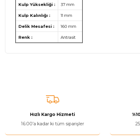
Kulp Yüksekliği :
37 mm
Kulp Kalınlığı :
11 mm
Delik Mesafesi :
160 mm
Renk :
Antrasit
Bu ürünün fiyat bilgisi, resim, ürün açıklamalarında ve diğer ko
Görüş ve önerileriniz için teşekkür ederiz.
Ürün resmi kalitesiz, bozuk veya görüntülenemiyor.
Ürün açıklamasında eksik bilgiler bulunuyor.
Ürün bilgilerinde hatalar bulunuyor.
Hızlı Kargo Hizmeti
%10
Ürün fiyatı diğer sitelerden daha pahalı.
16:00’a kadar ki tüm siparişler
25
Bu ürüne benzer farklı alternatifler olmalı.