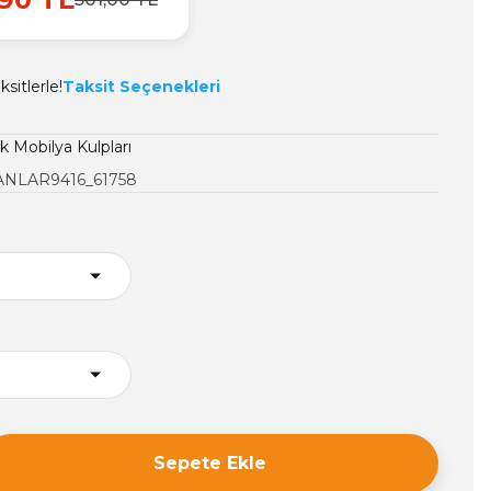
sitlerle!
Taksit Seçenekleri
 Mobilya Kulpları
NLAR9416_61758
Sepete Ekle