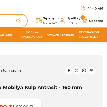
444 0 491
Siparişim
Üye/Bayi
Sepetim
Nerede?
Girişi
MOBİLYA
DEKORASYON
ALETLERİ
AYAKLAR TEKERLER
AKSESUARLARI
MALZEMELERİ
n tüm ürünleri
 Mobilya Kulp Antrasit - 160 mm
90 TL
501,00 TL