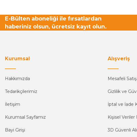
E-Bülten aboneliği ile fırsatlardan
haberiniz olsun, ücretsiz kayıt olun.
Kurumsal
Alışveriş
Hakkımızda
Mesafeli Satı
Tedarikçilerimiz
Gizlilik ve Güv
İletişim
İptal ve İade K
Kurumsal Sayfamız
Kişisel Veriler 
Bayi Girişi
3D Güvenli Alı