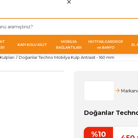
VAT
MOBİLYA
MUTFAK,GARDROP
KAPI KOLU KİLİT
EL 
ERİ
BAĞLANTILARI
ve BANYO
ulpları
Doğanlar Techno Mobilya Kulp Antrasit - 160 mm
Markanı
Doğanlar Techno
%10
450,