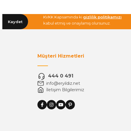
KVKK Kapsamında ki
gizlilik politikamızı
Kaydet
kabul etmiş ve onaylamış olursunuz.
Müşteri Hizmetleri
444 0 491
info@eryildiz.net
İletişim Bilgilerimiz