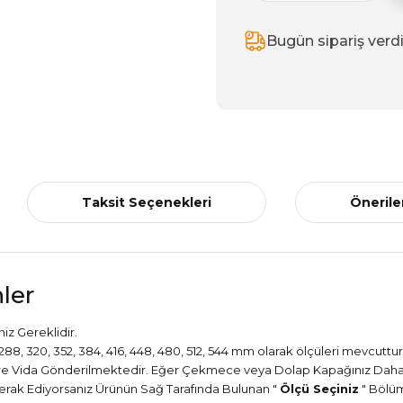
Bugün sipariş verd
Taksit Seçenekleri
Önerile
ler
iz Gereklidir.
56, 288, 320, 352, 384, 416, 448, 480, 512, 544 mm olarak ölçüleri mevcuttur
Göre Vida Gönderilmektedir. Eğer Çekmece veya Dolap Kapağınız Daha 
i Merak Ediyorsanız Ürünün Sağ Tarafında Bulunan "
Ölçü Seçiniz
" Bölü