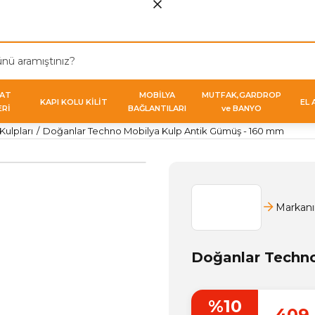
VAT
MOBİLYA
MUTFAK,GARDROP
KAPI KOLU KİLİT
EL 
ERİ
BAĞLANTILARI
ve BANYO
ulpları
Doğanlar Techno Mobilya Kulp Antik Gümüş - 160 mm
Markanı
Doğanlar Techno
%10
409,