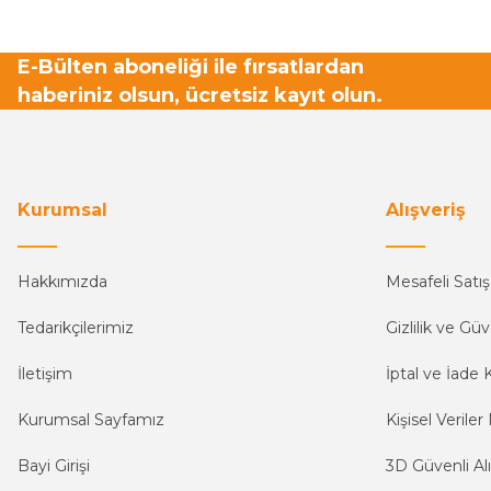
E-Bülten aboneliği ile fırsatlardan
haberiniz olsun, ücretsiz kayıt olun.
Kurumsal
Alışveriş
Hakkımızda
Mesafeli Satı
Tedarikçilerimiz
Gizlilik ve Güv
İletişim
İptal ve İade K
Kurumsal Sayfamız
Kişisel Veriler 
Bayi Girişi
3D Güvenli Alı