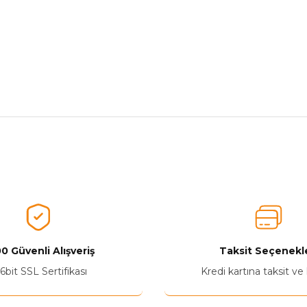
nularda yetersiz gördüğünüz noktaları öneri formunu kullanarak tarafımız
Aldığınız Ürünlerden Ne Derecede Memnun Kaldınız ?
Ürünü Değerlendir 😂😊😍😐🤔😡
0 Güvenli Alışveriş
Taksit Seçenekle
6bit SSL Sertifikası
Kredi kartına taksit ve