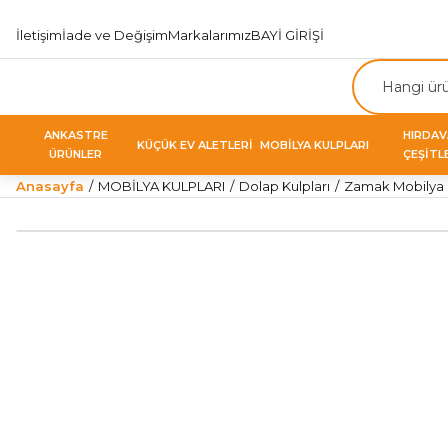
İletişim
İade ve Değişim
Markalarımız
BAYİ GİRİŞİ
ANKASTRE
HIRDA
KÜÇÜK EV ALETLERİ
MOBİLYA KULPLARI
ÜRÜNLER
ÇEŞİTL
Anasayfa
MOBİLYA KULPLARI
Dolap Kulpları
Zamak Mobilya K