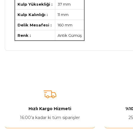
Kulp Yüksekliği :
37 mm
Kulp Kalınlığı :
11 mm
Delik Mesafesi :
160 mm
Renk :
Antik Gümüş
Bu ürünün fiyat bilgisi, resim, ürün açıklamalarında ve diğer ko
Görüş ve önerileriniz için teşekkür ederiz.
Ürün resmi kalitesiz, bozuk veya görüntülenemiyor.
Ürün açıklamasında eksik bilgiler bulunuyor.
Ürün bilgilerinde hatalar bulunuyor.
Hızlı Kargo Hizmeti
%10
Ürün fiyatı diğer sitelerden daha pahalı.
16:00’a kadar ki tüm siparişler
25
Bu ürüne benzer farklı alternatifler olmalı.