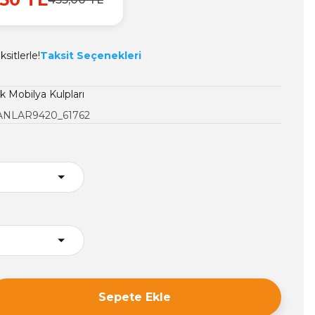
sitlerle!
Taksit Seçenekleri
 Mobilya Kulpları
NLAR9420_61762
Sepete Ekle