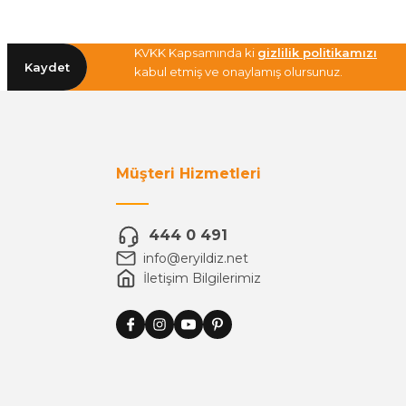
KVKK Kapsamında ki
gizlilik politikamızı
Kaydet
kabul etmiş ve onaylamış olursunuz.
Müşteri Hizmetleri
444 0 491
info@eryildiz.net
İletişim Bilgilerimiz