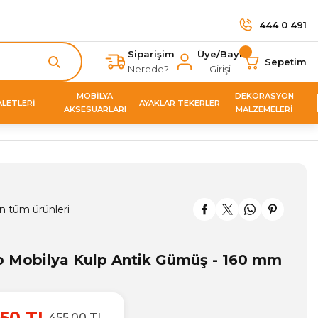
444 0 491
Siparişim
Üye/Bayi
Sepetim
Nerede?
Girişi
MOBİLYA
DEKORASYON
ALETLERİ
AYAKLAR TEKERLER
AKSESUARLARI
MALZEMELERİ
n tüm ürünleri
 Mobilya Kulp Antik Gümüş - 160 mm
50 TL
455,00 TL