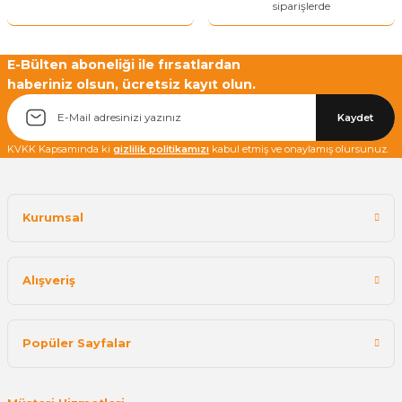
siparişlerde
E-Bülten aboneliği ile fırsatlardan
haberiniz olsun, ücretsiz kayıt olun.
Yetkiliye Gönder
Kaydet
KVKK Kapsamında ki
gizlilik politikamızı
kabul etmiş ve onaylamış olursunuz.
Kurumsal
Alışveriş
Popüler Sayfalar