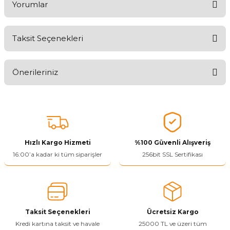
Yorumlar
Taksit Seçenekleri
Aldığınız Ürünlerden Ne Derecede Memnun Kaldınız ?
Önerileriniz
Ürünü Değerlendir 😂😊😍😐🤔😡
Bu ürünün fiyat bilgisi, resim, ürün açıklamalarında ve diğer
konularda yetersiz gördüğünüz noktaları öneri formunu kullanarak
tarafımıza iletebilirsiniz.
Görüş ve önerileriniz için teşekkür ederiz.
Hızlı Kargo Hizmeti
%100 Güvenli Alışveriş
Ürün resmi kalitesiz, bozuk veya görüntülenemiyor.
16:00’a kadar ki tüm siparişler
256bit SSL Sertifikası
Ürün açıklamasında eksik bilgiler bulunuyor.
Ürün bilgilerinde hatalar bulunuyor.
Ürün fiyatı diğer sitelerden daha pahalı.
Taksit Seçenekleri
Ücretsiz Kargo
Bu ürüne benzer farklı alternatifler olmalı.
Kredi kartına taksit ve havale
25000 TL ve üzeri tüm