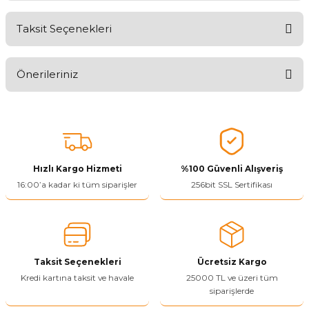
Taksit Seçenekleri
Aldığınız Ürünlerden Ne Derecede Memnun Kaldınız ?
Önerileriniz
Ürünü Değerlendir 😂😊😍😐🤔😡
Bu ürünün fiyat bilgisi, resim, ürün açıklamalarında ve diğer
konularda yetersiz gördüğünüz noktaları öneri formunu kullanarak
tarafımıza iletebilirsiniz.
Görüş ve önerileriniz için teşekkür ederiz.
Hızlı Kargo Hizmeti
%100 Güvenli Alışveriş
Ürün resmi kalitesiz, bozuk veya görüntülenemiyor.
16:00’a kadar ki tüm siparişler
256bit SSL Sertifikası
Ürün açıklamasında eksik bilgiler bulunuyor.
Ürün bilgilerinde hatalar bulunuyor.
Ürün fiyatı diğer sitelerden daha pahalı.
Taksit Seçenekleri
Ücretsiz Kargo
Bu ürüne benzer farklı alternatifler olmalı.
Kredi kartına taksit ve havale
25000 TL ve üzeri tüm
siparişlerde