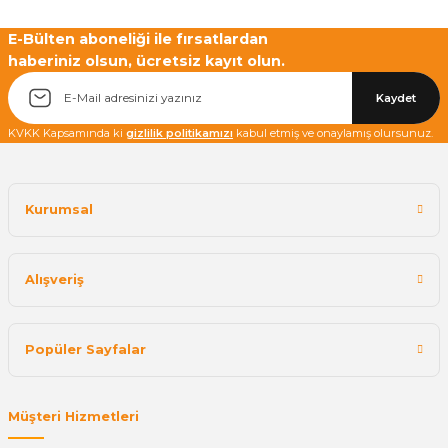
E-Bülten aboneliği ile fırsatlardan
haberiniz olsun, ücretsiz kayıt olun.
Yetkiliye Gönder
Kaydet
KVKK Kapsamında ki
gizlilik politikamızı
kabul etmiş ve onaylamış olursunuz.
Kurumsal
Alışveriş
Popüler Sayfalar
Müşteri Hizmetleri