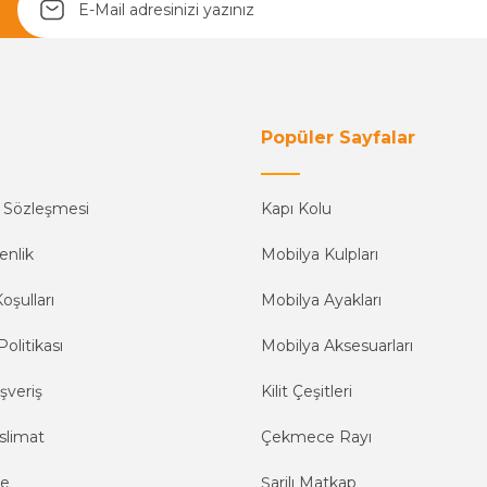
Yetkiliye Gönder
Popüler Sayfalar
ş Sözleşmesi
Kapı Kolu
enlik
Mobilya Kulpları
oşulları
Mobilya Ayakları
Politikası
Mobilya Aksesuarları
şveriş
Kilit Çeşitleri
slimat
Çekmece Rayı
me
Şarjlı Matkap