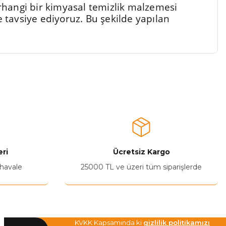
rhangi bir kimyasal temizlik malzemesi
e tavsiye ediyoruz. Bu şekilde yapılan
a iletebilirsiniz.
ri
Ücretsiz Kargo
 havale
25000 TL ve üzeri tüm siparişlerde
KVKK Kapsamında ki
gizlilik politikamızı