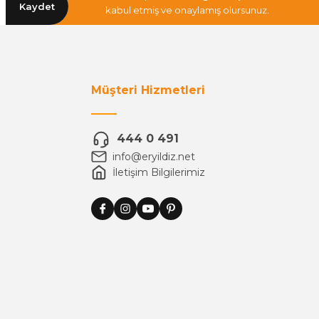
Kaydet
kabul etmiş ve onaylamış olursunuz.
Müşteri Hizmetleri
444 0 491
info@eryildiz.net
İletişim Bilgilerimiz