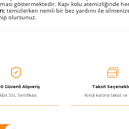
ması göstermektedir. Kapı kolu atemizliğinde he
rı
; temizlerken nemli bir bez yardımı ile silmeniz
hip olursunuz.
nularda yetersiz gördüğünüz noktaları öneri formunu kullanarak tarafımız
Aldığınız Ürünlerden Ne Derecede Memnun Kaldınız ?
Ürünü Değerlendir 😂😊😍😐🤔😡
0 Güvenli Alışveriş
Taksit Seçenekle
6bit SSL Sertifikası
Kredi kartına taksit ve