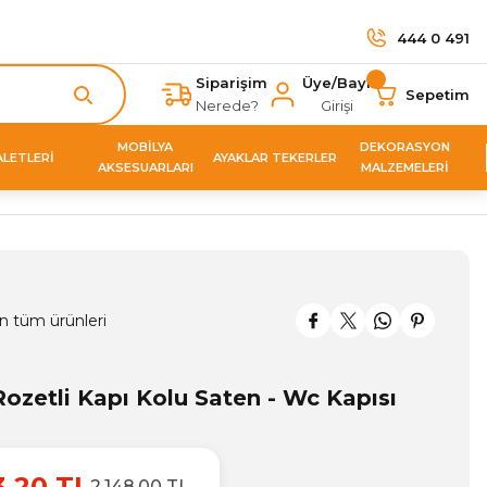
444 0 491
Siparişim
Üye/Bayi
Sepetim
Nerede?
Girişi
MOBİLYA
DEKORASYON
ALETLERİ
AYAKLAR TEKERLER
AKSESUARLARI
MALZEMELERİ
n tüm ürünleri
ozetli Kapı Kolu Saten - Wc Kapısı
3,20 TL
2.148,00 TL