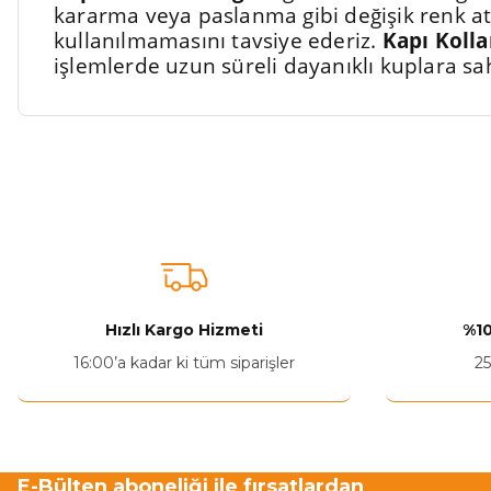
kararma veya paslanma gibi değişik renk at
kullanılmamasını tavsiye ederiz.
Kapı Kolla
işlemlerde uzun süreli dayanıklı kuplara sa
Bu ürünün fiyat bilgisi, resim, ürün açıklamalarında ve diğer ko
Görüş ve önerileriniz için teşekkür ederiz.
Ürün resmi kalitesiz, bozuk veya görüntülenemiyor.
Ürün açıklamasında eksik bilgiler bulunuyor.
Ürün bilgilerinde hatalar bulunuyor.
Hızlı Kargo Hizmeti
%10
Ürün fiyatı diğer sitelerden daha pahalı.
16:00’a kadar ki tüm siparişler
25
Bu ürüne benzer farklı alternatifler olmalı.
E-Bülten aboneliği ile fırsatlardan