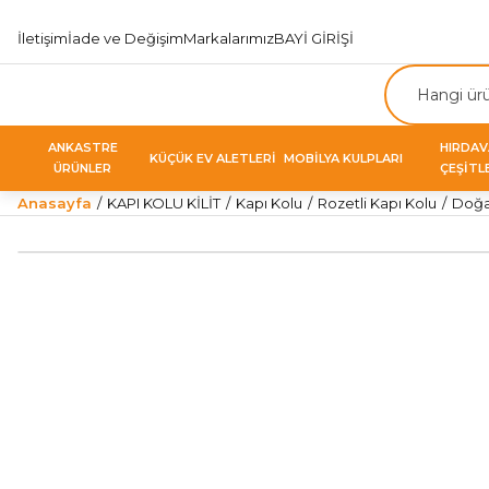
İletişim
İade ve Değişim
Markalarımız
BAYİ GİRİŞİ
ANKASTRE
HIRDA
KÜÇÜK EV ALETLERİ
MOBİLYA KULPLARI
ÜRÜNLER
ÇEŞİTL
Anasayfa
KAPI KOLU KİLİT
Kapı Kolu
Rozetli Kapı Kolu
Doğan