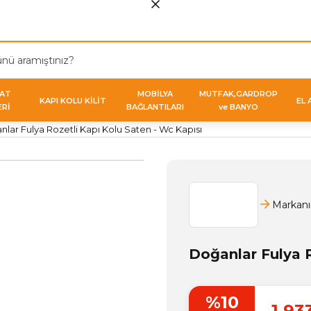
VAT
MOBİLYA
MUTFAK,GARDROP
KAPI KOLU KİLİT
EL 
ERİ
BAĞLANTILARI
ve BANYO
lar Fulya Rozetli Kapı Kolu Saten - Wc Kapısı
Markanı
Doğanlar Fulya R
%10
1.93