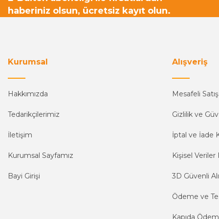
haberiniz olsun, ücretsiz kayıt olun.
Kurumsal
Alışveriş
Hakkımızda
Mesafeli Satı
Tedarikçilerimiz
Gizlilik ve Güv
İletişim
İptal ve İade K
Kurumsal Sayfamız
Kişisel Veriler 
Bayi Girişi
3D Güvenli Alı
Ödeme ve Te
Kapıda Öde