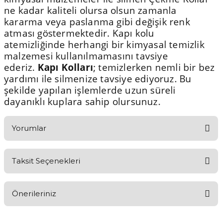
ne kadar kaliteli olursa olsun zamanla
kararma veya paslanma gibi değişik renk
atması göstermektedir. Kapı kolu
atemizliğinde herhangi bir kimyasal temizlik
malzemesi kullanılmamasını tavsiye
ederiz.
Kapı Kolları
; temizlerken nemli bir bez
yardımı ile silmenize tavsiye ediyoruz. Bu
şekilde yapılan işlemlerde uzun süreli
dayanıklı kuplara sahip olursunuz.
Yorumlar
Taksit Seçenekleri
Aldığınız Ürünlerden Ne Derecede Memnun Kaldınız ?
Önerileriniz
Ürünü Değerlendir 😂😊😍😐🤔😡
Bu ürünün fiyat bilgisi, resim, ürün açıklamalarında ve diğer