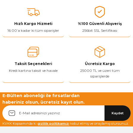
konularda yetersiz gördüğünüz noktaları öneri formunu kullanarak
tarafımıza iletebilirsiniz.
Görüş ve önerileriniz için teşekkür ederiz.
Hızlı Kargo Hizmeti
%100 Güvenli Alışveriş
Ürün resmi kalitesiz, bozuk veya görüntülenemiyor.
16:00’a kadar ki tüm siparişler
256bit SSL Sertifikası
Ürün açıklamasında eksik bilgiler bulunuyor.
Ürün bilgilerinde hatalar bulunuyor.
Ürün fiyatı diğer sitelerden daha pahalı.
Taksit Seçenekleri
Ücretsiz Kargo
Bu ürüne benzer farklı alternatifler olmalı.
Kredi kartına taksit ve havale
25000 TL ve üzeri tüm
siparişlerde
E-Bülten aboneliği ile fırsatlardan
haberiniz olsun, ücretsiz kayıt olun.
Yetkiliye Gönder
Kaydet
KVKK Kapsamında ki
gizlilik politikamızı
kabul etmiş ve onaylamış olursunuz.