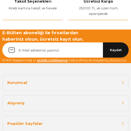
Taksit Seçenekleri
Ücretsiz Kargo
Bu ürüne benzer farklı alternatifler olmalı.
Kredi kartına taksit ve havale
25000 TL ve üzeri tüm
siparişlerde
E-Bülten aboneliği ile fırsatlardan
haberiniz olsun, ücretsiz kayıt olun.
Yetkiliye Gönder
Kaydet
KVKK Kapsamında ki
gizlilik politikamızı
kabul etmiş ve onaylamış olursunuz.
Kurumsal
Alışveriş
Popüler Sayfalar