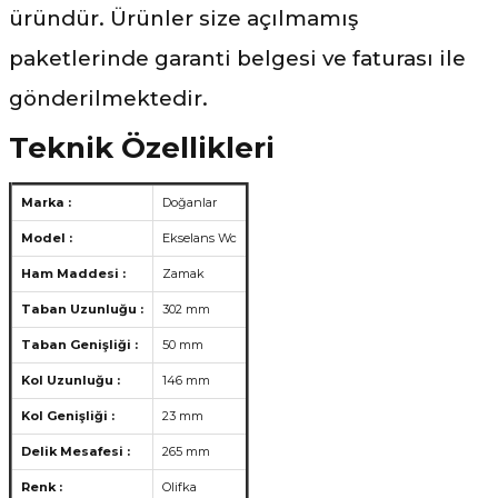
üründür. Ürünler size açılmamış
paketlerinde garanti belgesi ve faturası ile
gönderilmektedir.
Teknik Özellikleri
Marka :
Doğanlar
Model :
Ekselans Wc
Ham Maddesi :
Zamak
Taban Uzunluğu :
302 mm
Taban Genişliği :
50 mm
Kol Uzunluğu :
146 mm
Kol Genişliği :
23 mm
Delik Mesafesi :
265 mm
Renk :
Olifka