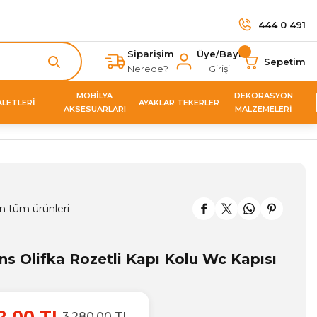
444 0 491
Siparişim
Üye/Bayi
Sepetim
Nerede?
Girişi
MOBİLYA
DEKORASYON
ALETLERİ
AYAKLAR TEKERLER
AKSESUARLARI
MALZEMELERİ
n tüm ürünleri
s Olifka Rozetli Kapı Kolu Wc Kapısı
2,00 TL
3.280,00 TL