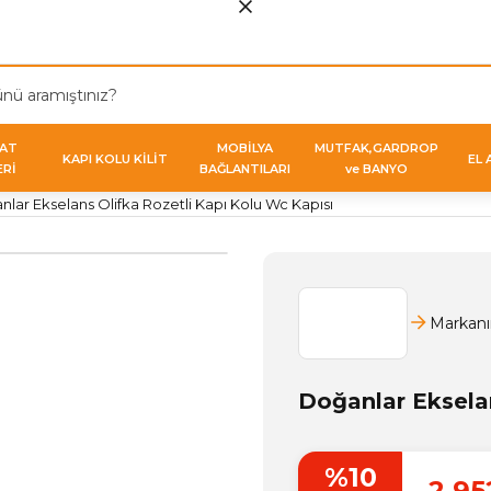
VAT
MOBİLYA
MUTFAK,GARDROP
KAPI KOLU KİLİT
EL 
ERİ
BAĞLANTILARI
ve BANYO
lar Ekselans Olifka Rozetli Kapı Kolu Wc Kapısı
Markanı
Doğanlar Ekselan
%10
2.95