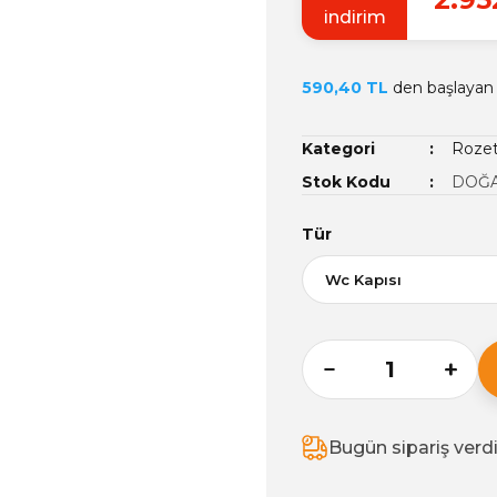
indirim
590,40 TL
den başlayan t
Kategori
Rozet
Stok Kodu
DOĞA
Tür
Bugün sipariş verd