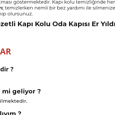
tması göstermektedir. Kapı kolu temizliğinde he
rı
; temizlerken nemli bir bez yardımı ile silmeniz
hip olursunuz.
LAR
dir ?
e mi geliyor ?
rilmektedir.
lıyım ?