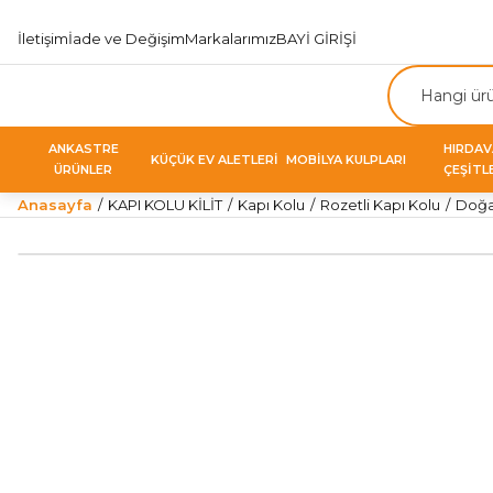
İletişim
İade ve Değişim
Markalarımız
BAYİ GİRİŞİ
ANKASTRE
HIRDA
KÜÇÜK EV ALETLERİ
MOBİLYA KULPLARI
ÜRÜNLER
ÇEŞİTL
Anasayfa
KAPI KOLU KİLİT
Kapı Kolu
Rozetli Kapı Kolu
Doğan