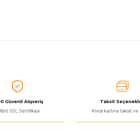
nularda yetersiz gördüğünüz noktaları öneri formunu kullanarak tarafımız
Aldığınız Ürünlerden Ne Derecede Memnun Kaldınız ?
Ürünü Değerlendir 😂😊😍😐🤔😡
0 Güvenli Alışveriş
Taksit Seçenekle
6bit SSL Sertifikası
Kredi kartına taksit ve