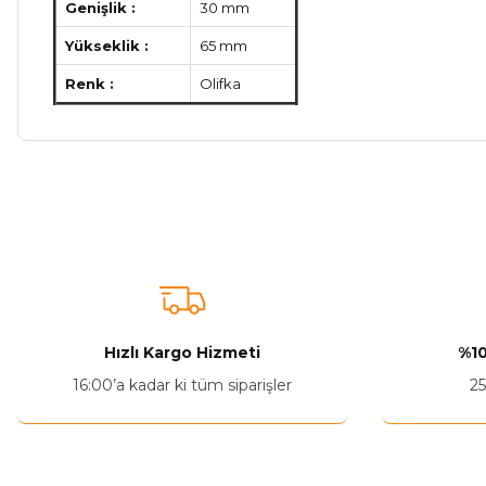
Genişlik :
30 mm
Yükseklik :
65 mm
Renk :
Olifka
Bu ürünün fiyat bilgisi, resim, ürün açıklamalarında ve diğer ko
Görüş ve önerileriniz için teşekkür ederiz.
Ürün resmi kalitesiz, bozuk veya görüntülenemiyor.
Ürün açıklamasında eksik bilgiler bulunuyor.
Ürün bilgilerinde hatalar bulunuyor.
Hızlı Kargo Hizmeti
%10
Ürün fiyatı diğer sitelerden daha pahalı.
16:00’a kadar ki tüm siparişler
25
Bu ürüne benzer farklı alternatifler olmalı.