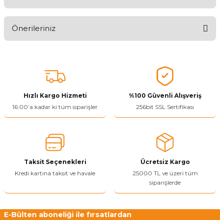
Aldığınız Ürünlerden Ne Derecede Memnun Kaldınız ?
Önerileriniz
Ürünü Değerlendir 😂😊😍😐🤔😡
Bu ürünün fiyat bilgisi, resim, ürün açıklamalarında ve diğer
konularda yetersiz gördüğünüz noktaları öneri formunu kullanarak
tarafımıza iletebilirsiniz.
Görüş ve önerileriniz için teşekkür ederiz.
Hızlı Kargo Hizmeti
%100 Güvenli Alışveriş
Ürün resmi kalitesiz, bozuk veya görüntülenemiyor.
16:00’a kadar ki tüm siparişler
256bit SSL Sertifikası
Ürün açıklamasında eksik bilgiler bulunuyor.
Ürün bilgilerinde hatalar bulunuyor.
Ürün fiyatı diğer sitelerden daha pahalı.
Taksit Seçenekleri
Ücretsiz Kargo
Bu ürüne benzer farklı alternatifler olmalı.
Kredi kartına taksit ve havale
25000 TL ve üzeri tüm
siparişlerde
E-Bülten aboneliği ile fırsatlardan