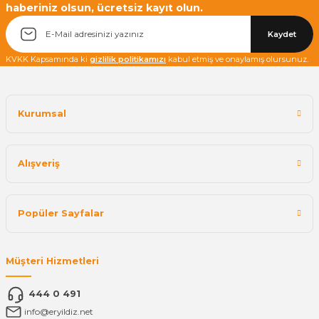
haberiniz olsun, ücretsiz kayıt olun.
Yetkiliye Gönder
Kaydet
KVKK Kapsamında ki
gizlilik politikamızı
kabul etmiş ve onaylamış olursunuz.
Kurumsal
Alışveriş
Popüler Sayfalar
Müşteri Hizmetleri
444 0 491
info@eryildiz.net