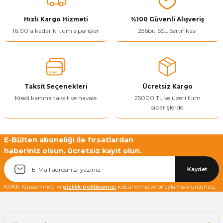
Görüş ve önerileriniz için teşekkür ederiz.
Hızlı Kargo Hizmeti
%100 Güvenli Alışveriş
Ürün resmi kalitesiz, bozuk veya görüntülenemiyor.
16:00’a kadar ki tüm siparişler
256bit SSL Sertifikası
Ürün açıklamasında eksik bilgiler bulunuyor.
Ürün bilgilerinde hatalar bulunuyor.
Ürün fiyatı diğer sitelerden daha pahalı.
Taksit Seçenekleri
Ücretsiz Kargo
Bu ürüne benzer farklı alternatifler olmalı.
Kredi kartına taksit ve havale
25000 TL ve üzeri tüm
siparişlerde
E-Bülten aboneliği ile fırsatlardan
haberiniz olsun, ücretsiz kayıt olun.
Yetkiliye Gönder
Kaydet
KVKK Kapsamında ki
gizlilik politikamızı
kabul etmiş ve onaylamış olursunuz.