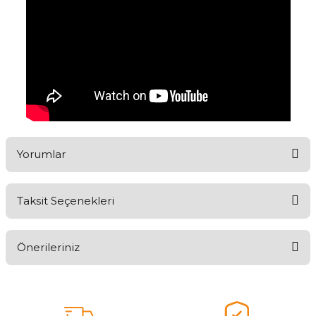
Yorumlar
Taksit Seçenekleri
Aldığınız Ürünlerden Ne Derecede Memnun Kaldınız ?
Önerileriniz
Ürünü Değerlendir 😂😊😍😐🤔😡
Bu ürünün fiyat bilgisi, resim, ürün açıklamalarında ve diğer
konularda yetersiz gördüğünüz noktaları öneri formunu kullanarak
tarafımıza iletebilirsiniz.