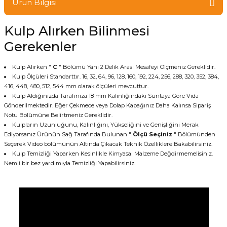
Ürün Bilgisi
Kulp Alırken Bilinmesi
Gerekenler
Kulp Alırken "
C
" Bölümü Yanı 2 Delik Arası Mesafeyi Ölçmeniz Gereklidir.
Kulp Ölçüleri Standarttır. 16, 32, 64, 96, 128, 160, 192, 224, 256, 288, 320, 352, 384,
416, 448, 480, 512, 544 mm olarak ölçüleri mevcuttur.
Kulp Aldığınızda Tarafınıza 18 mm Kalınlığındaki Suntaya Göre Vida
Gönderilmektedir. Eğer Çekmece veya Dolap Kapağınız Daha Kalınsa Sipariş
Notu Bölümüne Belirtmeniz Gereklidir.
Kulpların Uzunluğunu, Kalınlığını, Yükseliğini ve Genişliğini Merak
Ediyorsanız Ürünün Sağ Tarafında Bulunan "
Ölçü Seçiniz
" Bölümünden
Seçerek Video bölümünün Altında Çıkacak Teknik Özelliklere Bakabilirsiniz.
Kulp Temizliği Yaparken Kesinlikle Kimyasal Malzeme Değdirmemelisiniz.
Nemli bir bez yardımıyla Temizliği Yapabilirsiniz.