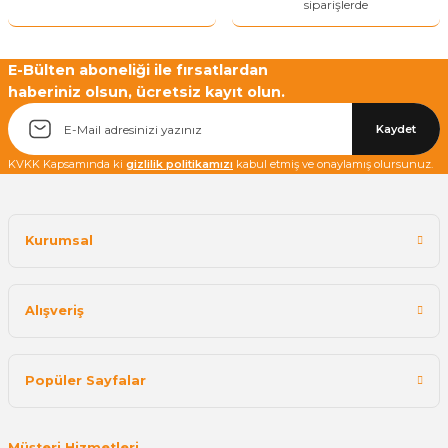
siparişlerde
E-Bülten aboneliği ile fırsatlardan
haberiniz olsun, ücretsiz kayıt olun.
Yetkiliye Gönder
Kaydet
KVKK Kapsamında ki
gizlilik politikamızı
kabul etmiş ve onaylamış olursunuz.
Kurumsal
Alışveriş
Popüler Sayfalar
Müşteri Hizmetleri