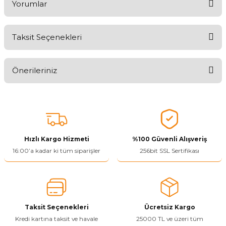
Yorumlar
Taksit Seçenekleri
Aldığınız Ürünlerden Ne Derecede Memnun Kaldınız ?
Önerileriniz
Ürünü Değerlendir 😂😊😍😐🤔😡
Bu ürünün fiyat bilgisi, resim, ürün açıklamalarında ve diğer
konularda yetersiz gördüğünüz noktaları öneri formunu kullanarak
tarafımıza iletebilirsiniz.
Görüş ve önerileriniz için teşekkür ederiz.
Hızlı Kargo Hizmeti
%100 Güvenli Alışveriş
Ürün resmi kalitesiz, bozuk veya görüntülenemiyor.
16:00’a kadar ki tüm siparişler
256bit SSL Sertifikası
Ürün açıklamasında eksik bilgiler bulunuyor.
Ürün bilgilerinde hatalar bulunuyor.
Ürün fiyatı diğer sitelerden daha pahalı.
Taksit Seçenekleri
Ücretsiz Kargo
Bu ürüne benzer farklı alternatifler olmalı.
Kredi kartına taksit ve havale
25000 TL ve üzeri tüm