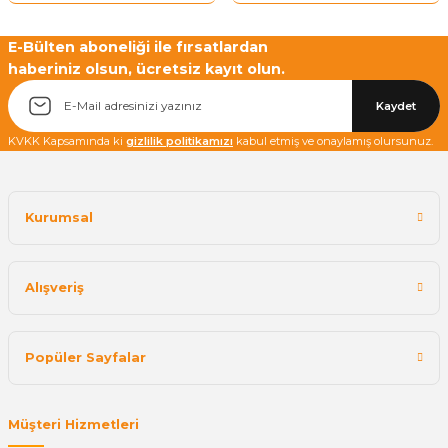
E-Bülten aboneliği ile fırsatlardan
haberiniz olsun, ücretsiz kayıt olun.
Yetkiliye Gönder
Kaydet
KVKK Kapsamında ki
gizlilik politikamızı
kabul etmiş ve onaylamış olursunuz.
Kurumsal
Alışveriş
Popüler Sayfalar
Müşteri Hizmetleri