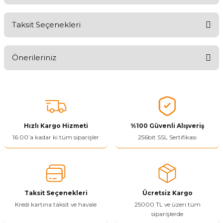
Taksit Seçenekleri
Aldığınız Ürünlerden Ne Derecede Memnun Kaldınız ?
Önerileriniz
Ürünü Değerlendir 😂😊😍😐🤔😡
Bu ürünün fiyat bilgisi, resim, ürün açıklamalarında ve diğer
konularda yetersiz gördüğünüz noktaları öneri formunu kullanarak
tarafımıza iletebilirsiniz.
Görüş ve önerileriniz için teşekkür ederiz.
Hızlı Kargo Hizmeti
%100 Güvenli Alışveriş
Ürün resmi kalitesiz, bozuk veya görüntülenemiyor.
16:00’a kadar ki tüm siparişler
256bit SSL Sertifikası
Ürün açıklamasında eksik bilgiler bulunuyor.
Ürün bilgilerinde hatalar bulunuyor.
Ürün fiyatı diğer sitelerden daha pahalı.
Taksit Seçenekleri
Ücretsiz Kargo
Bu ürüne benzer farklı alternatifler olmalı.
Kredi kartına taksit ve havale
25000 TL ve üzeri tüm
siparişlerde