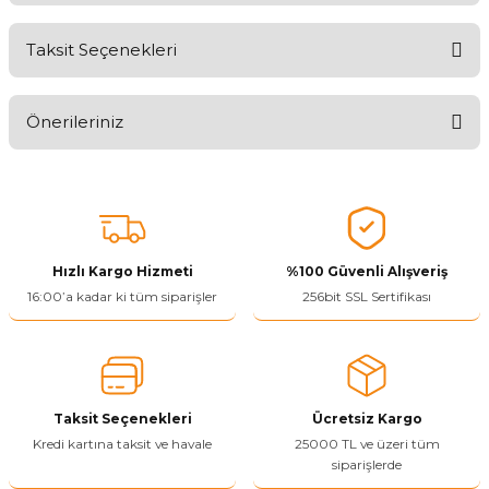
Taksit Seçenekleri
Aldığınız Ürünlerden Ne Derecede Memnun Kaldınız ?
Önerileriniz
Ürünü Değerlendir 😂😊😍😐🤔😡
Bu ürünün fiyat bilgisi, resim, ürün açıklamalarında ve diğer
konularda yetersiz gördüğünüz noktaları öneri formunu kullanarak
tarafımıza iletebilirsiniz.
Görüş ve önerileriniz için teşekkür ederiz.
Hızlı Kargo Hizmeti
%100 Güvenli Alışveriş
Ürün resmi kalitesiz, bozuk veya görüntülenemiyor.
16:00’a kadar ki tüm siparişler
256bit SSL Sertifikası
Ürün açıklamasında eksik bilgiler bulunuyor.
Ürün bilgilerinde hatalar bulunuyor.
Ürün fiyatı diğer sitelerden daha pahalı.
Taksit Seçenekleri
Ücretsiz Kargo
Bu ürüne benzer farklı alternatifler olmalı.
Kredi kartına taksit ve havale
25000 TL ve üzeri tüm
siparişlerde