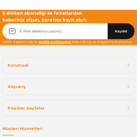
E-Bülten aboneliği ile fırsatlardan
haberiniz olsun, ücretsiz kayıt olun.
Yetkiliye Gönder
Kaydet
KVKK Kapsamında ki
gizlilik politikamızı
kabul etmiş ve onaylamış olursunuz.
Kurumsal
Alışveriş
Popüler Sayfalar
Müşteri Hizmetleri