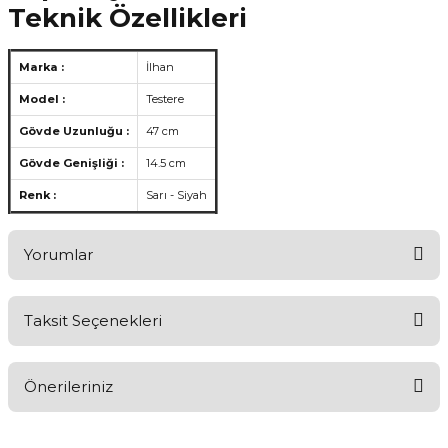
Teknik Özellikleri
Marka :
İlhan
Model :
Testere
Gövde Uzunluğu :
47 cm
Gövde Genişliği :
14.5 cm
Renk :
Sarı - Siyah
Yorumlar
Taksit Seçenekleri
Aldığınız Ürünlerden Ne Derecede Memnun Kaldınız ?
Önerileriniz
Ürünü Değerlendir 😂😊😍😐🤔😡
Bu ürünün fiyat bilgisi, resim, ürün açıklamalarında ve diğer