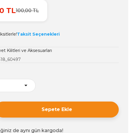
0 TL
100,00 TL
sitlerle!
Taksit Seçenekleri
t Kilitleri ve Aksesuarları
318_60497
Sepete Ekle
iğiniz de aynı gün kargoda!