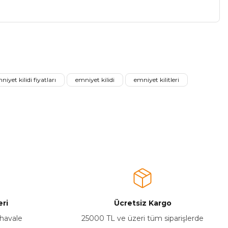
a iletebilirsiniz.
iyet kilidi fiyatları
emniyet kilidi
emniyet kilitleri
ri
Ücretsiz Kargo
 havale
25000 TL ve üzeri tüm siparişlerde