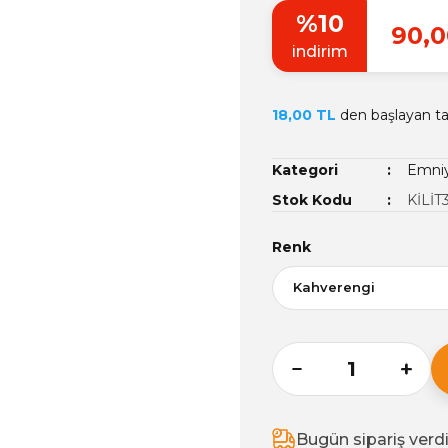
%10
90,0
indirim
18,00 TL
den başlayan tak
Kategori
Emniye
Stok Kodu
KİLİT
Renk
Bugün sipariş verd