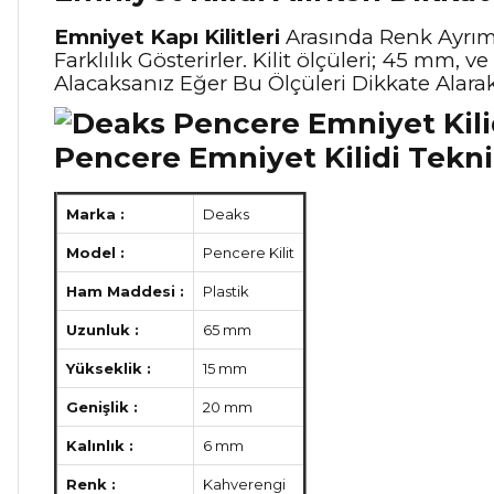
Emniyet Kapı Kilitleri
Arasında Renk Ayrımı 
Farklılık Gösterirler. Kilit ölçüleri; 45 mm, ve
Alacaksanız Eğer Bu Ölçüleri Dikkate Alara
Pencere Emniyet Kilidi Teknik
Marka :
Deaks
Model :
Pencere Kilit
Ham Maddesi :
Plastik
Uzunluk :
65 mm
Yükseklik :
15 mm
Genişlik :
20 mm
Kalınlık :
6 mm
Renk :
Kahverengi