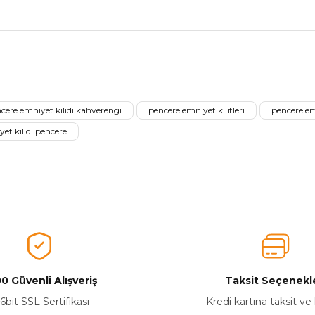
nularda yetersiz gördüğünüz noktaları öneri formunu kullanarak tarafımız
Aldığınız Ürünlerden Ne Derecede Memnun Kaldınız ?
cere emniyet kilidi kahverengi
pencere emniyet kilitleri
pencere emn
Ürünü Değerlendir 😂😊😍😐🤔😡
et kilidi pencere
0 Güvenli Alışveriş
Taksit Seçenekle
Yetkiliye Gönder
6bit SSL Sertifikası
Kredi kartına taksit ve