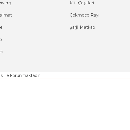
şveriş
Kilit Çeşitleri
slimat
Çekmece Rayı
me
Şarjlı Matkap
o
mi
kası ile korunmaktadır.