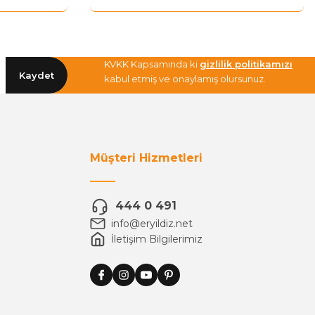
KVKK Kapsamında ki
gizlilik politikamızı
Kaydet
kabul etmiş ve onaylamış olursunuz.
Müşteri Hizmetleri
444 0 491
info@eryildiz.net
İletişim Bilgilerimiz