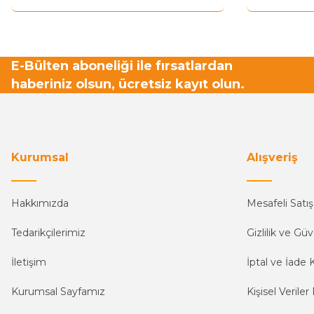
E-Bülten aboneliği ile fırsatlardan
haberiniz olsun, ücretsiz kayıt olun.
Kurumsal
Alışveriş
Hakkımızda
Mesafeli Satı
Tedarikçilerimiz
Gizlilik ve Güv
İletişim
İptal ve İade K
Kurumsal Sayfamız
Kişisel Veriler 