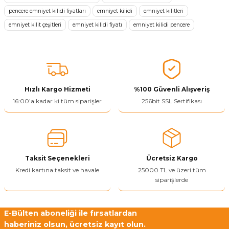
pencere emniyet kilidi fiyatları
emniyet kilidi
emniyet kilitleri
Ürün resmi kalitesiz, bozuk veya görüntülenemiyor.
emniyet kilit çeşitleri
emniyet kilidi fiyatı
emniyet kilidi pencere
Ürün açıklamasında eksik bilgiler bulunuyor.
Ürün bilgilerinde hatalar bulunuyor.
Ürün fiyatı diğer sitelerden daha pahalı.
Bu ürüne benzer farklı alternatifler olmalı.
Hızlı Kargo Hizmeti
%100 Güvenli Alışveriş
16:00’a kadar ki tüm siparişler
256bit SSL Sertifikası
Yetkiliye Gönder
Taksit Seçenekleri
Ücretsiz Kargo
Kredi kartına taksit ve havale
25000 TL ve üzeri tüm
siparişlerde
E-Bülten aboneliği ile fırsatlardan
haberiniz olsun, ücretsiz kayıt olun.