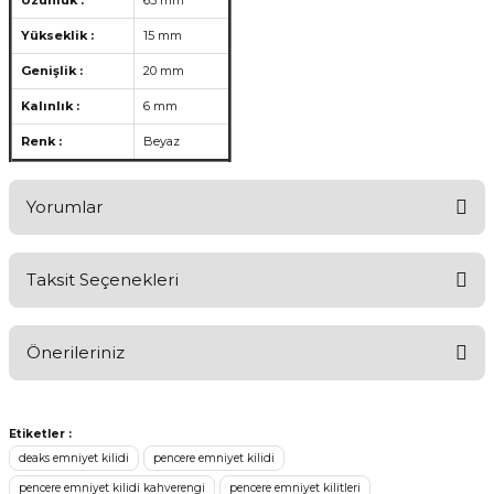
Uzunluk :
65 mm
Yükseklik :
15 mm
Genişlik :
20 mm
Kalınlık :
6 mm
Renk :
Beyaz
Yorumlar
Taksit Seçenekleri
Aldığınız Ürünlerden Ne Derecede Memnun Kaldınız ?
Önerileriniz
Ürünü Değerlendir 😂😊😍😐🤔😡
Bu ürünün fiyat bilgisi, resim, ürün açıklamalarında ve diğer
konularda yetersiz gördüğünüz noktaları öneri formunu kullanarak
Etiketler :
tarafımıza iletebilirsiniz.
deaks emniyet kilidi
pencere emniyet kilidi
Görüş ve önerileriniz için teşekkür ederiz.
pencere emniyet kilidi kahverengi
pencere emniyet kilitleri