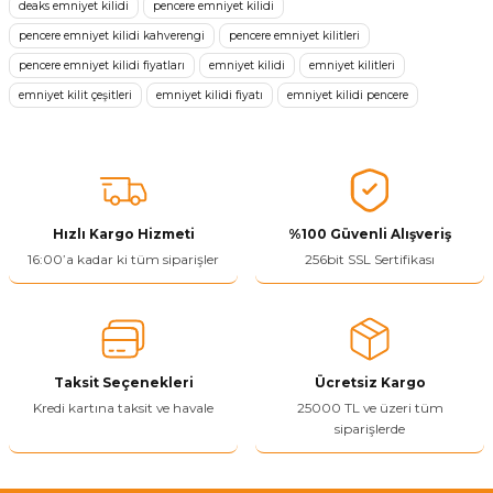
deaks emniyet kilidi
pencere emniyet kilidi
Görüş ve önerileriniz için teşekkür ederiz.
pencere emniyet kilidi kahverengi
pencere emniyet kilitleri
pencere emniyet kilidi fiyatları
emniyet kilidi
emniyet kilitleri
Ürün resmi kalitesiz, bozuk veya görüntülenemiyor.
emniyet kilit çeşitleri
emniyet kilidi fiyatı
emniyet kilidi pencere
Ürün açıklamasında eksik bilgiler bulunuyor.
Ürün bilgilerinde hatalar bulunuyor.
Ürün fiyatı diğer sitelerden daha pahalı.
Bu ürüne benzer farklı alternatifler olmalı.
Hızlı Kargo Hizmeti
%100 Güvenli Alışveriş
16:00’a kadar ki tüm siparişler
256bit SSL Sertifikası
Yetkiliye Gönder
Taksit Seçenekleri
Ücretsiz Kargo
Kredi kartına taksit ve havale
25000 TL ve üzeri tüm
siparişlerde