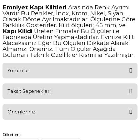
Emniyet Kapı Kilitleri
Arasında Renk Ayrımı
Vardır Bu Renkler, İnox, Krom, Nikel, Siyah
Olarak Dörde Ayrılmaktadırlar. Ölçülerine Göre
Farklılık Gösterirler. Kilit ölçüleri; 45 mm, ve
Kapı Kilidi
Üreten Firmalar Bu Ölçüler ile
Fabrikada Üretim Yapmaktadırlar. Evinize Kilit
Alacaksanız Eğer Bu Ölçüleri Dikkate Alarak
Almanızı Öneririz. Tüm Ölçüler Aşağıda
Bulunan Teknik Özellikler Kısmına Yazılmıştır.
Yorumlar
Taksit Seçenekleri
Aldığınız Ürünlerden Ne Derecede Memnun Kaldınız ?
Önerileriniz
Ürünü Değerlendir 😂😊😍😐🤔😡
Bu ürünün fiyat bilgisi, resim, ürün açıklamalarında ve diğer
konularda yetersiz gördüğünüz noktaları öneri formunu kullanarak
Etiketler :
tarafımıza iletebilirsiniz.