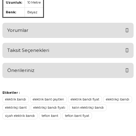
Uzunluk:
10 Metre
Renk:
Beyaz
Yorumlar
Taksit Seçenekleri
Aldığınız Ürünlerden Ne Derecede Memnun Kaldınız ?
Önerileriniz
Ürünü Değerlendir 😂😊😍😐🤔😡
Bu ürünün fiyat bilgisi, resim, ürün açıklamalarında ve diğer
konularda yetersiz gördüğünüz noktaları öneri formunu kullanarak
Etiketler :
tarafımıza iletebilirsiniz.
elektrik bandı
elektrik bant çeşitleri
elektrik bandi fiyat
elektrikçi bandı
Görüş ve önerileriniz için teşekkür ederiz.
elektrikçi bant
elektrikçi bandı fiyatı
kalın elektrikçi bandı
siyah elektrik bandı
teflon bant
teflon bant fiyat
Ürün resmi kalitesiz, bozuk veya görüntülenemiyor.
Ürün açıklamasında eksik bilgiler bulunuyor.