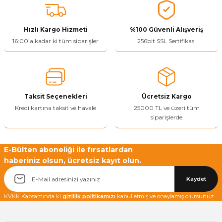
Ürün bilgilerinde hatalar bulunuyor.
Ürün fiyatı diğer sitelerden daha pahalı.
Bu ürüne benzer farklı alternatifler olmalı.
Hızlı Kargo Hizmeti
%100 Güvenli Alışveriş
16:00’a kadar ki tüm siparişler
256bit SSL Sertifikası
Yetkiliye Gönder
Taksit Seçenekleri
Ücretsiz Kargo
Kredi kartına taksit ve havale
25000 TL ve üzeri tüm
siparişlerde
E-Bülten aboneliği ile fırsatlardan
haberiniz olsun, ücretsiz kayıt olun.
Kaydet
KVKK Kapsamında ki
gizlilik politikamızı
kabul etmiş ve onaylamış olursunuz.