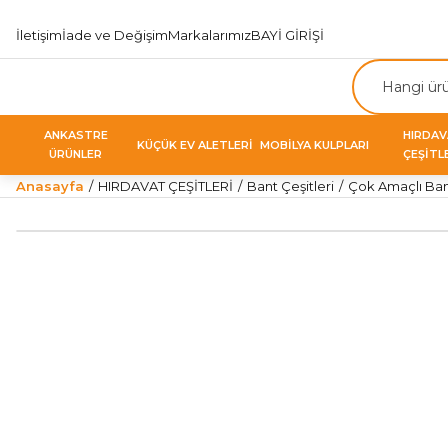
İletişim
İade ve Değişim
Markalarımız
BAYİ GİRİŞİ
ANKASTRE
HIRDA
KÜÇÜK EV ALETLERİ
MOBİLYA KULPLARI
ÜRÜNLER
ÇEŞİTL
Anasayfa
HIRDAVAT ÇEŞİTLERİ
Bant Çeşitleri
Çok Amaçlı Ban