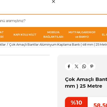
VAT
MOBİLYA
MUTFAK,GARDROP
KAPI KOLU KİLİT
EL 
ERİ
BAĞLANTILARI
ve BANYO
tlar
Çok Amaçlı Bantlar Alüminyum Kaplama Bantı ( 48 mm ) 25 Met
Çok Amaçlı Bant
mm ) 25 Metre
%10
58,5