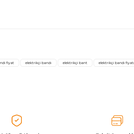
nularda yetersiz gördüğünüz noktaları öneri formunu kullanarak tarafımız
Aldığınız Ürünlerden Ne Derecede Memnun Kaldınız ?
ndi fiyat
elektrikçi bandı
elektrikçi bant
elektrikçi bandı fiyat
Ürünü Değerlendir 😂😊😍😐🤔😡