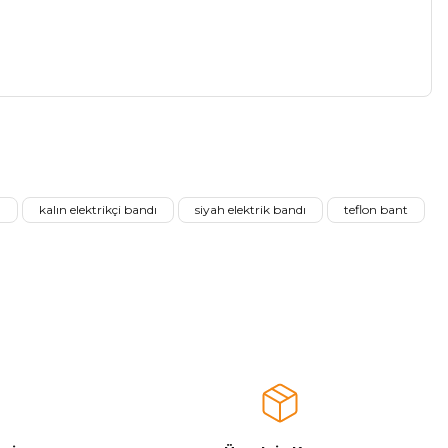
a iletebilirsiniz.
ı
kalın elektrikçi bandı
siyah elektrik bandı
teflon bant