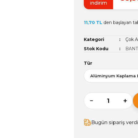
indirim
11,70 TL
den başlayan taks
Kategori
Çok A
Stok Kodu
BANT
Tür
Bugün sipariş verd