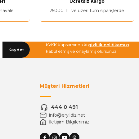
ri
Ücretsiz Kargo
 havale
25000 TL ve üzeri tüm siparişlerde
KVKK Kapsamında ki
gizlilik politikamızı
Kaydet
kabul etmiş ve onaylamış olursunuz.
Müşteri Hizmetleri
444 0 491
info@eryildiz.net
İletişim Bilgilerimiz