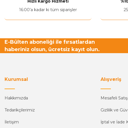
Hızlı Kargo Hizmeti
%10
16:00’a kadar ki tüm siparişler
25
E-Bülten aboneliği ile fırsatlardan
haberiniz olsun, ücretsiz kayıt olun.
Kurumsal
Alışveriş
Hakkımızda
Mesafeli Satı
Tedarikçilerimiz
Gizlilik ve Güv
İletişim
İptal ve İade K