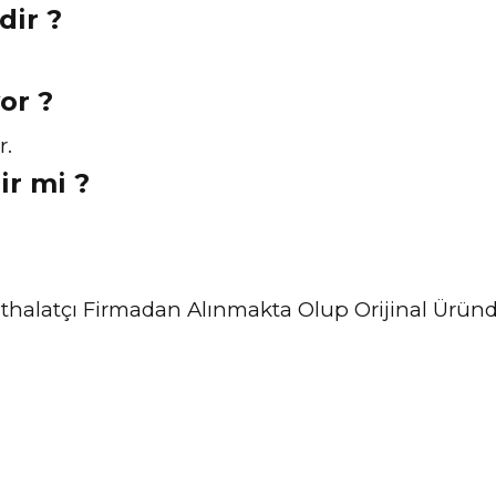
dir ?
or ?
r.
ir mi ?
ve İthalatçı Firmadan Alınmakta Olup Orijinal Ürü