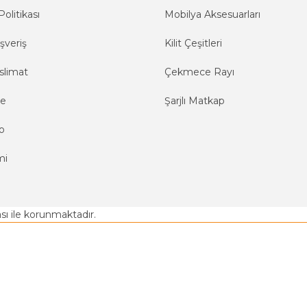
Politikası
Mobilya Aksesuarları
şveriş
Kilit Çeşitleri
slimat
Çekmece Rayı
me
Şarjlı Matkap
o
mi
kası ile korunmaktadır.