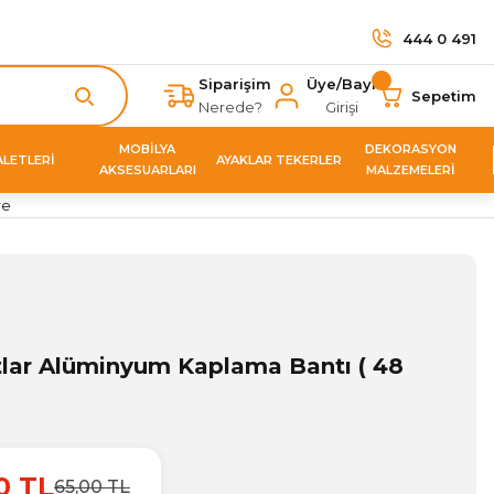
444 0 491
Siparişim
Üye/Bayi
Sepetim
Nerede?
Girişi
MOBİLYA
DEKORASYON
ALETLERİ
AYAKLAR TEKERLER
AKSESUARLARI
MALZEMELERİ
re
lar Alüminyum Kaplama Bantı ( 48
0 TL
65,00 TL