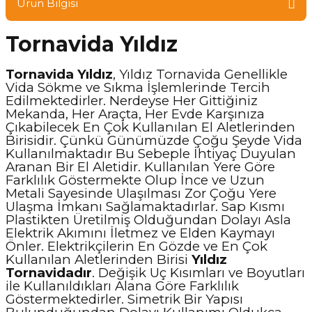
Ürün Bilgisi
Tornavida Yıldız
Tornavida Yıldız
, Yıldız Tornavida Genellikle
Vida Sökme ve Sıkma İşlemlerinde Tercih
Edilmektedirler. Nerdeyse Her Gittiğiniz
Mekanda, Her Araçta, Her Evde Karşınıza
Çıkabilecek En Çok Kullanılan El Aletlerinden
Birisidir. Çünkü Günümüzde Çoğu Şeyde Vida
Kullanılmaktadır Bu Sebeple İhtiyaç Duyulan
Aranan Bir El Aletidir. Kullanılan Yere Göre
Farklılık Göstermekte Olup İnce ve Uzun
Metali Sayesinde Ulaşılması Zor Çoğu Yere
Ulaşma İmkanı Sağlamaktadırlar. Sap Kısmı
Plastikten Üretilmiş Olduğundan Dolayı Asla
Elektrik Akımını İletmez ve Elden Kaymayı
Önler. Elektrikçilerin En Gözde ve En Çok
Kullanılan Aletlerinden Birisi
Yıldız
Tornavidadır
. Değişik Uç Kısımları ve Boyutları
ile Kullanıldıkları Alana Göre Farklılık
Göstermektedirler. Simetrik Bir Yapısı