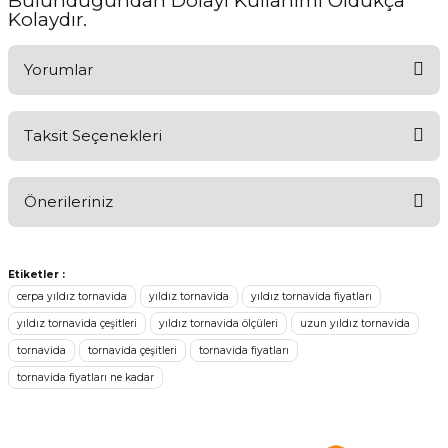
Bulunduğundan Dolayı Kullanımı Oldukça
Kolaydır.
Yorumlar
Taksit Seçenekleri
Aldığınız Ürünlerden Ne Derecede Memnun Kaldınız ?
Önerileriniz
Ürünü Değerlendir 😂😊😍😐🤔😡
Bu ürünün fiyat bilgisi, resim, ürün açıklamalarında ve diğer
konularda yetersiz gördüğünüz noktaları öneri formunu kullanarak
Etiketler :
tarafımıza iletebilirsiniz.
cerpa yıldız tornavida
yıldız tornavida
yıldız tornavida fiyatları
Görüş ve önerileriniz için teşekkür ederiz.
yıldız tornavida çeşitleri
yıldız tornavida ölçüleri
uzun yıldız tornavida
tornavida
tornavida çeşitleri
tornavida fiyatları
Ürün resmi kalitesiz, bozuk veya görüntülenemiyor.
tornavida fiyatları ne kadar
Ürün açıklamasında eksik bilgiler bulunuyor.
Ürün bilgilerinde hatalar bulunuyor.
Ürün fiyatı diğer sitelerden daha pahalı.