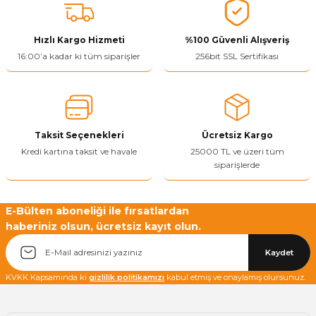
Bu ürüne benzer farklı alternatifler olmalı.
Hızlı Kargo Hizmeti
%100 Güvenli Alışveriş
16:00’a kadar ki tüm siparişler
256bit SSL Sertifikası
Yetkiliye Gönder
Taksit Seçenekleri
Ücretsiz Kargo
Kredi kartına taksit ve havale
25000 TL ve üzeri tüm
siparişlerde
E-Bülten aboneliği ile fırsatlardan
haberiniz olsun, ücretsiz kayıt olun.
Kaydet
KVKK Kapsamında ki
gizlilik politikamızı
kabul etmiş ve onaylamış olursunuz.