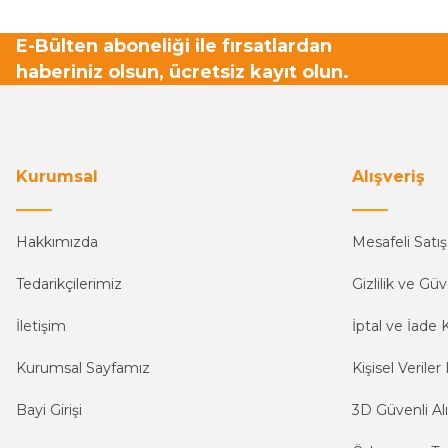
E-Bülten aboneliği ile fırsatlardan
haberiniz olsun, ücretsiz kayıt olun.
Kurumsal
Alışveriş
Hakkımızda
Mesafeli Satı
Tedarikçilerimiz
Gizlilik ve Güv
İletişim
İptal ve İade K
Kurumsal Sayfamız
Kişisel Veriler 
Bayi Girişi
3D Güvenli Alı