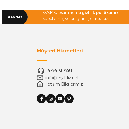
KVKK Kapsamında ki
gizlilik politikamızı
Kaydet
kabul etmiş ve onaylamış olursunuz.
Müşteri Hizmetleri
444 0 491
info@eryildiz.net
İletişim Bilgilerimiz