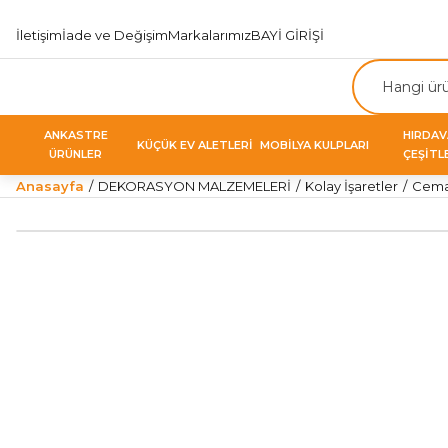
İletişim
İade ve Değişim
Markalarımız
BAYİ GİRİŞİ
ANKASTRE
HIRDA
KÜÇÜK EV ALETLERİ
MOBİLYA KULPLARI
ÜRÜNLER
ÇEŞİTL
Anasayfa
DEKORASYON MALZEMELERİ
Kolay İşaretler
Cemax