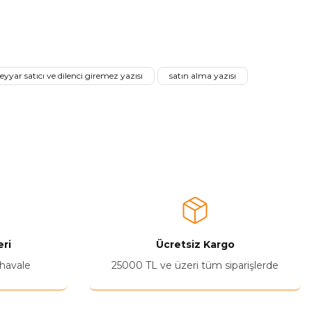
a iletebilirsiniz.
seyyar satıcı ve dilenci giremez yazısı
satın alma yazısı
ri
Ücretsiz Kargo
 havale
25000 TL ve üzeri tüm siparişlerde