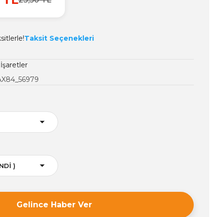
itlerle!
Taksit Seçenekleri
İşaretler
X84_56979
Gelince Haber Ver