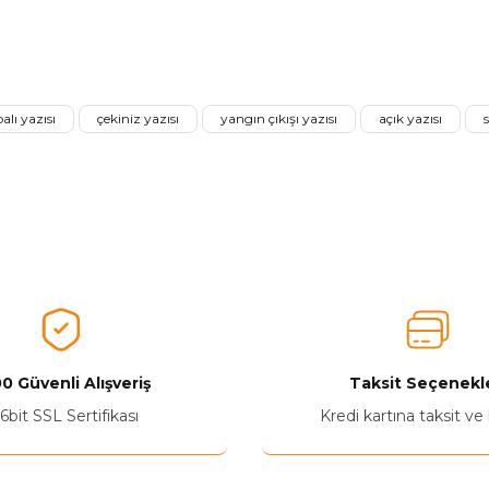
nularda yetersiz gördüğünüz noktaları öneri formunu kullanarak tarafımız
Aldığınız Ürünlerden Ne Derecede Memnun Kaldınız ?
alı yazısı
çekiniz yazısı
yangın çıkışı yazısı
açık yazısı
Ürünü Değerlendir 😂😊😍😐🤔😡
0 Güvenli Alışveriş
Taksit Seçenekle
Yetkiliye Gönder
6bit SSL Sertifikası
Kredi kartına taksit ve