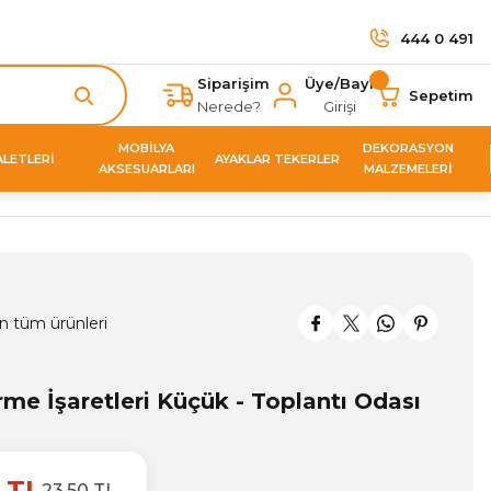
444 0 491
Siparişim
Üye/Bayi
Sepetim
Nerede?
Girişi
MOBİLYA
DEKORASYON
ALETLERİ
AYAKLAR TEKERLER
AKSESUARLARI
MALZEMELERİ
n tüm ürünleri
e İşaretleri Küçük - Toplantı Odası
5 TL
23,50 TL