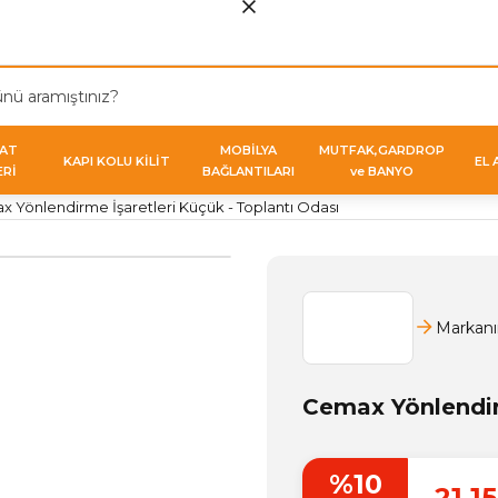
VAT
MOBİLYA
MUTFAK,GARDROP
KAPI KOLU KİLİT
EL 
ERİ
BAĞLANTILARI
ve BANYO
 Yönlendirme İşaretleri Küçük - Toplantı Odası
Markanı
Cemax Yönlendirm
%10
21,1