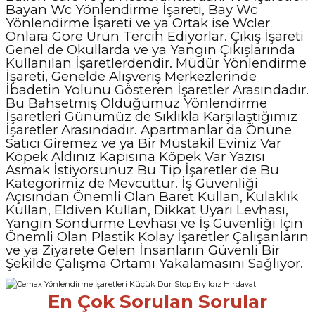
Bayan Wc Yönlendirme İşareti, Bay Wc
Yönlendirme İşareti ve ya Ortak ise Wcler
Onlara Göre Ürün Tercih Ediyorlar. Çıkış İşareti
Genel de Okullarda ve ya Yangın Çıkışlarında
Kullanılan İşaretlerdendir. Müdür Yönlendirme
İşareti, Genelde Alışveriş Merkezlerinde
İbadetin Yolunu Gösteren İşaretler Arasındadır.
Bu Bahsetmiş Olduğumuz Yönlendirme
İşaretleri Günümüz de Sıklıkla Karşılaştığımız
İşaretler Arasındadır. Apartmanlar da Önüne
Satıcı Giremez ve ya Bir Müstakil Eviniz Var
Köpek Aldınız Kapısına Köpek Var Yazısı
Asmak İstiyorsunuz Bu Tip İşaretler de Bu
Kategorimiz de Mevcuttur. İş Güvenliği
Açısından Önemli Olan Baret Kullan, Kulaklık
Kullan, Eldiven Kullan, Dikkat Uyarı Levhası,
Yangın Söndürme Levhası ve İş Güvenliği İçin
Önemli Olan Plastik Kolay İşaretler Çalışanların
ve ya Ziyarete Gelen İnsanların Güvenli Bir
Şekilde Çalışma Ortamı Yakalamasını Sağlıyor.
En Çok Sorulan Sorular