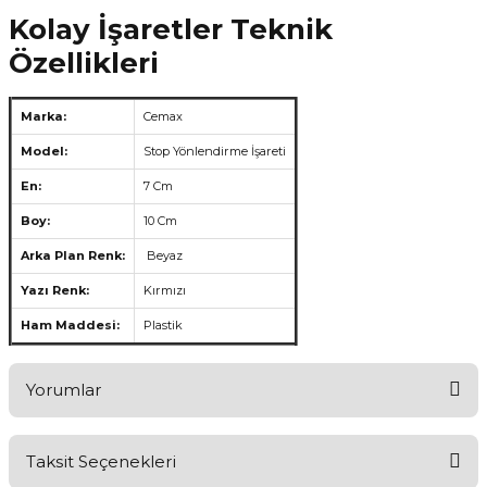
Kolay İşaretler Teknik
Özellikleri
Marka:
Cemax
Model:
Stop Yönlendirme İşareti
En:
7 Cm
Boy:
10 Cm
Arka Plan Renk:
Beyaz
Yazı Renk:
Kırmızı
Ham Maddesi:
Plastik
Yorumlar
Taksit Seçenekleri
Aldığınız Ürünlerden Ne Derecede Memnun Kaldınız ?