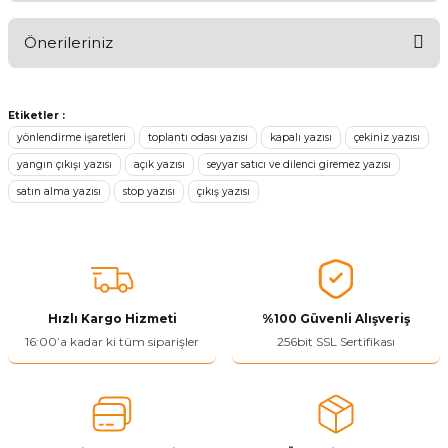
Önerileriniz
Ürünü Değerlendir 😂😊😍😐🤔😡
Bu ürünün fiyat bilgisi, resim, ürün açıklamalarında ve diğer
konularda yetersiz gördüğünüz noktaları öneri formunu kullanarak
Etiketler :
tarafımıza iletebilirsiniz.
yönlendirme işaretleri
toplantı odası yazısı
kapalı yazısı
çekiniz yazısı
Görüş ve önerileriniz için teşekkür ederiz.
yangın çıkışı yazısı
açık yazısı
seyyar satıcı ve dilenci giremez yazısı
satın alma yazısı
stop yazısı
çıkış yazısı
Ürün resmi kalitesiz, bozuk veya görüntülenemiyor.
Ürün açıklamasında eksik bilgiler bulunuyor.
Ürün bilgilerinde hatalar bulunuyor.
Ürün fiyatı diğer sitelerden daha pahalı.
Bu ürüne benzer farklı alternatifler olmalı.
Hızlı Kargo Hizmeti
%100 Güvenli Alışveriş
16:00’a kadar ki tüm siparişler
256bit SSL Sertifikası