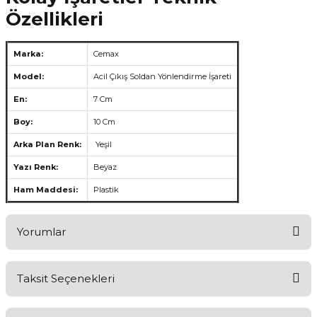
Özellikleri
Marka:
Cemax
Model:
Acil Çıkış Soldan Yönlendirme İşareti
En:
7 Cm
Boy:
10 Cm
Arka Plan Renk:
Yeşil
Yazı Renk:
Beyaz
Ham Maddesi:
Plastik
Yorumlar
Taksit Seçenekleri
Aldığınız Ürünlerden Ne Derecede Memnun Kaldınız ?