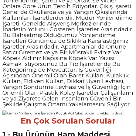
Yönlendirme İşareti ve ya Ortak ise Wcler
Onlara Göre Ürün Tercih Ediyorlar. Çıkış İşareti
Genel de Okullarda ve ya Yangın Çıkışlarında
Kullanılan İşaretlerdendir. Müdür Yönlendirme
İşareti, Genelde Alışveriş Merkezlerinde
İbadetin Yolunu Gösteren İşaretler Arasındadır.
Bu Bahsetmiş Olduğumuz Yönlendirme
İşaretleri Günümüz de Sıklıkla Karşılaştığımız
İşaretler Arasındadır. Apartmanlar da Önüne
Satıcı Giremez ve ya Bir Müstakil Eviniz Var
Köpek Aldınız Kapısına Köpek Var Yazısı
Asmak İstiyorsunuz Bu Tip İşaretler de Bu
Kategorimiz de Mevcuttur. İş Güvenliği
Açısından Önemli Olan Baret Kullan, Kulaklık
Kullan, Eldiven Kullan, Dikkat Uyarı Levhası,
Yangın Söndürme Levhası ve İş Güvenliği İçin
Önemli Olan Plastik Kolay İşaretler Çalışanların
ve ya Ziyarete Gelen İnsanların Güvenli Bir
Şekilde Çalışma Ortamı Yakalamasını Sağlıyor.
En Çok Sorulan Sorular
1 - Bu Ürünün Ham Maddesi