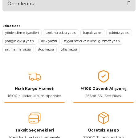
Önerileriniz
Ürünü Değerlendir 😂😊😍😐🤔😡
Bu ürünün fiyat bilgisi, resim, ürün açıklamalarında ve diğer
konularda yetersiz gördüğünüz noktaları öneri formunu kullanarak
Etiketler :
tarafımıza iletebilirsiniz.
yönlendirme işaretleri
toplantı odası yazısı
kapalı yazısı
çekiniz yazısı
Görüş ve önerileriniz için teşekkür ederiz.
yangın çıkışı yazısı
açık yazısı
seyyar satıcı ve dilenci giremez yazısı
satın alma yazısı
stop yazısı
çıkış yazısı
Ürün resmi kalitesiz, bozuk veya görüntülenemiyor.
Ürün açıklamasında eksik bilgiler bulunuyor.
Ürün bilgilerinde hatalar bulunuyor.
Ürün fiyatı diğer sitelerden daha pahalı.
Bu ürüne benzer farklı alternatifler olmalı.
Hızlı Kargo Hizmeti
%100 Güvenli Alışveriş
16:00’a kadar ki tüm siparişler
256bit SSL Sertifikası
Yetkiliye Gönder
Taksit Seçenekleri
Ücretsiz Kargo
Kredi kartına taksit ve havale
25000 TL ve üzeri tüm