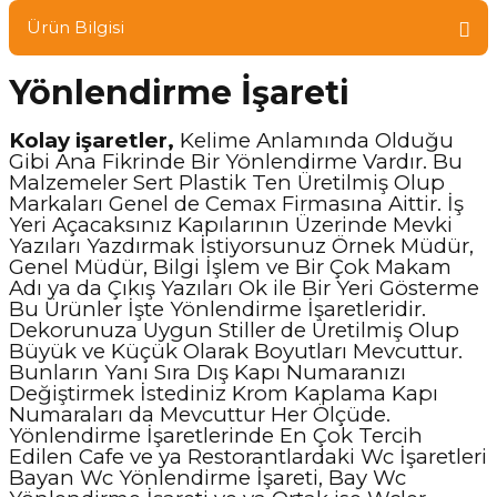
Ürün Bilgisi
Yönlendirme İşareti
Kolay işaretler,
Kelime Anlamında Olduğu
Gibi Ana Fikrinde Bir Yönlendirme Vardır. Bu
Malzemeler Sert Plastik Ten Üretilmiş Olup
Markaları Genel de Cemax Firmasına Aittir. İş
Yeri Açacaksınız Kapılarının Üzerinde Mevki
Yazıları Yazdırmak İstiyorsunuz Örnek Müdür,
Genel Müdür, Bilgi İşlem ve Bir Çok Makam
Adı ya da Çıkış Yazıları Ok ile Bir Yeri Gösterme
Bu Ürünler İşte Yönlendirme İşaretleridir.
Dekorunuza Uygun Stiller de Üretilmiş Olup
Büyük ve Küçük Olarak Boyutları Mevcuttur.
Bunların Yanı Sıra Dış Kapı Numaranızı
Değiştirmek İstediniz Krom Kaplama Kapı
Numaraları da Mevcuttur Her Ölçüde.
Yönlendirme İşaretlerinde En Çok Tercih
Edilen Cafe ve ya Restorantlardaki Wc İşaretleri
Bayan Wc Yönlendirme İşareti, Bay Wc