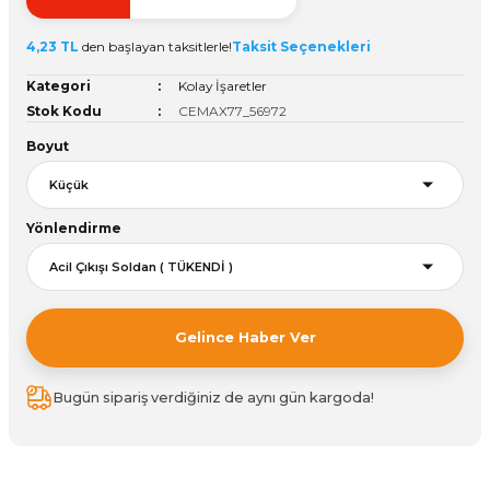
ivi
k Bağlantıları
arı
aları
Panç Çeşitleri
Hobi Yapıştırıcıları
Oda ve Wc Kapı Kilidi
Köşe Sepetler
Pantolonluk
Köpük Tabancası
Sehba Ayakları
4,23 TL
den başlayan taksitlerle!
Taksit Seçenekleri
leri
ı
Piton Askı
Pano ve Kapak Kilitleri
Sabunluk
Pense
Vitrin Ara Ayakları
Kategori
Kolay İşaretler
Stok Kodu
CEMAX77_56972
Çubuğu ve Aparatları
ancası
Streç
Sandık Kilitleri
Tuvalet Kağıtlılığı
Silikon Tabancası
Boyut
arı
itleri
sı
Takım Çantası
Tornavida Çeşitleri
Yönlendirme
Sprey Ürünleri
ası
Zımba Teli
Zımpara Çeşitleri
Gelince Haber Ver
Bugün sipariş verdiğiniz de aynı gün kargoda!