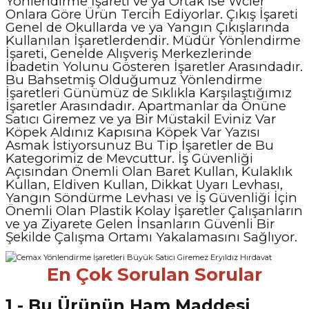
Yönlendirme İşareti ve ya Ortak ise Wcler
Onlara Göre Ürün Tercih Ediyorlar. Çıkış İşareti
Genel de Okullarda ve ya Yangın Çıkışlarında
Kullanılan İşaretlerdendir. Müdür Yönlendirme
İşareti, Genelde Alışveriş Merkezlerinde
İbadetin Yolunu Gösteren İşaretler Arasındadır.
Bu Bahsetmiş Olduğumuz Yönlendirme
İşaretleri Günümüz de Sıklıkla Karşılaştığımız
İşaretler Arasındadır. Apartmanlar da Önüne
Satıcı Giremez ve ya Bir Müstakil Eviniz Var
Köpek Aldınız Kapısına Köpek Var Yazısı
Asmak İstiyorsunuz Bu Tip İşaretler de Bu
Kategorimiz de Mevcuttur. İş Güvenliği
Açısından Önemli Olan Baret Kullan, Kulaklık
Kullan, Eldiven Kullan, Dikkat Uyarı Levhası,
Yangın Söndürme Levhası ve İş Güvenliği İçin
Önemli Olan Plastik Kolay İşaretler Çalışanların
ve ya Ziyarete Gelen İnsanların Güvenli Bir
Şekilde Çalışma Ortamı Yakalamasını Sağlıyor.
En Çok Sorulan Sorular
1 - Bu Ürünün Ham Maddesi