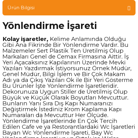
Ürün Bilgisi
Yönlendirme İşareti
Kolay işaretler,
Kelime Anlamında Olduğu
Gibi Ana Fikrinde Bir Yönlendirme Vardır. Bu
Malzemeler Sert Plastik Ten Üretilmiş Olup
Markaları Genel de Cemax Firmasına Aittir. İş
Yeri Açacaksınız Kapılarının Üzerinde Mevki
Yazıları Yazdırmak İstiyorsunuz Örnek Müdür,
Genel Müdür, Bilgi İşlem ve Bir Çok Makam
Adı ya da Çıkış Yazıları Ok ile Bir Yeri Gösterme
Bu Ürünler İşte Yönlendirme İşaretleridir.
Dekorunuza Uygun Stiller de Üretilmiş Olup
Büyük ve Küçük Olarak Boyutları Mevcuttur.
Bunların Yanı Sıra Dış Kapı Numaranızı
Değiştirmek İstediniz Krom Kaplama Kapı
Numaraları da Mevcuttur Her Ölçüde.
Yönlendirme İşaretlerinde En Çok Tercih
Edilen Cafe ve ya Restorantlardaki Wc İşaretleri
Bayan Wc Yönlendirme İşareti, Bay Wc