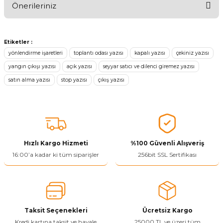
Önerileriniz
Ürünü Değerlendir 😂😊😍😐🤔😡
Bu ürünün fiyat bilgisi, resim, ürün açıklamalarında ve diğer
konularda yetersiz gördüğünüz noktaları öneri formunu kullanarak
Etiketler :
tarafımıza iletebilirsiniz.
yönlendirme işaretleri
toplantı odası yazısı
kapalı yazısı
çekiniz yazısı
Görüş ve önerileriniz için teşekkür ederiz.
yangın çıkışı yazısı
açık yazısı
seyyar satıcı ve dilenci giremez yazısı
satın alma yazısı
stop yazısı
çıkış yazısı
Ürün resmi kalitesiz, bozuk veya görüntülenemiyor.
Ürün açıklamasında eksik bilgiler bulunuyor.
Ürün bilgilerinde hatalar bulunuyor.
Ürün fiyatı diğer sitelerden daha pahalı.
Bu ürüne benzer farklı alternatifler olmalı.
Hızlı Kargo Hizmeti
%100 Güvenli Alışveriş
16:00’a kadar ki tüm siparişler
256bit SSL Sertifikası
Yetkiliye Gönder
Taksit Seçenekleri
Ücretsiz Kargo
Kredi kartına taksit ve havale
25000 TL ve üzeri tüm