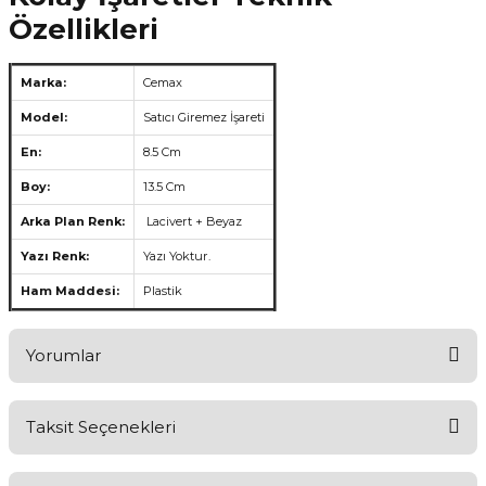
Özellikleri
Marka:
Cemax
Model:
Satıcı Giremez İşareti
En:
8.5 Cm
Boy:
13.5 Cm
Arka Plan Renk:
Lacivert + Beyaz
Yazı Renk:
Yazı Yoktur.
Ham Maddesi:
Plastik
Yorumlar
Taksit Seçenekleri
Aldığınız Ürünlerden Ne Derecede Memnun Kaldınız ?