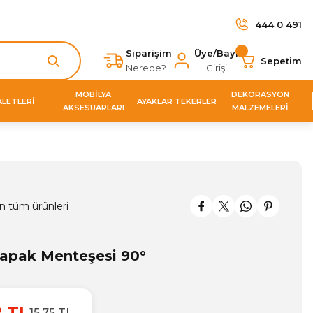
444 0 491
Siparişim
Üye/Bayi
Sepetim
Nerede?
Girişi
MOBİLYA
DEKORASYON
ALETLERİ
AYAKLAR TEKERLER
AKSESUARLARI
MALZEMELERİ
n tüm ürünleri
Kapak Menteşesi 90°
8 TL
15,75 TL