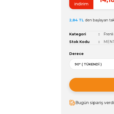
indirim
2,84 TL
den başlayan taks
Kategori
Frenl
Stok Kodu
MENT
Derece
Bugün sipariş verd