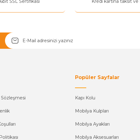
6bit SSL Sertifikası
Kredi kartına taksit ve
Yetkiliye Gönder
Popüler Sayfalar
ş Sözleşmesi
Kapı Kolu
enlik
Mobilya Kulpları
oşulları
Mobilya Ayakları
Politikası
Mobilya Aksesuarları