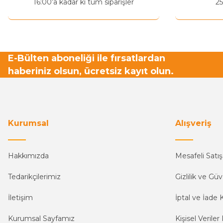
16:00’a kadar ki tüm siparişler
25
Bu ürüne benzer farklı alternatifler olmalı.
E-Bülten aboneliği ile fırsatlardan
haberiniz olsun, ücretsiz kayıt olun.
Kurumsal
Alışveriş
Hakkımızda
Mesafeli Satı
Tedarikçilerimiz
Gizlilik ve Güv
İletişim
İptal ve İade K
Kurumsal Sayfamız
Kişisel Veriler 