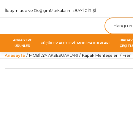
İletişim
İade ve Değişim
Markalarımız
BAYİ GİRİŞİ
ANKASTRE
HIRDA
KÜÇÜK EV ALETLERİ
MOBİLYA KULPLARI
ÜRÜNLER
ÇEŞİTL
Anasayfa
MOBİLYA AKSESUARLARI
Kapak Menteşeleri
Frenl