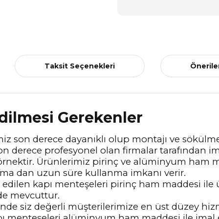
Taksit Seçenekleri
Önerile
dilmesi Gerekenler
iz son derece dayanıklı olup montajı ve sökülmesi
n derece profesyonel olan firmalar tarafından ima
rnektir. Ürünlerimiz pirinç ve alüminyum ham ma
nma dan uzun süre kullanma imkanı verir.
 edilen kapı menteşeleri pirinç ham maddesi ile ür
zde mevcuttur.
inde siz değerli müşterilerimize en üst düzey hi
kapı menteşeleri alüminyum ham maddesi ile imal 