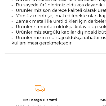
Bu sayede ürünlerimiz oldukça dayanıklı 
Ürünlerimiz son derece kaliteli olarak üre
Yönsüz menteşe, imal edilmekte olan kap
Zamak metali ile üretildikleri için darbele
Ürünlerin montajı oldukça kolay olup sök
Ürünlerimiz sürgülü kapılar dışındaki bü
Ürünlerimizin montajı oldukça rahattır üs
kullanılması gerekmektedir.
Bu ürünün fiyat bilgisi, resim, ürün açıklamalarında ve diğer ko
Görüş ve önerileriniz için teşekkür ederiz.
Ürün resmi kalitesiz, bozuk veya görüntülenemiyor.
Ürün açıklamasında eksik bilgiler bulunuyor.
Ürün bilgilerinde hatalar bulunuyor.
Hızlı Kargo Hizmeti
%10
Ürün fiyatı diğer sitelerden daha pahalı.