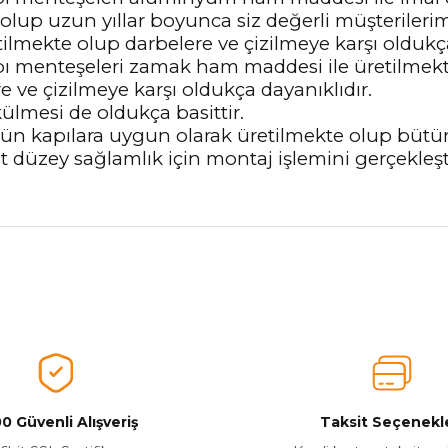
olup uzun yıllar boyunca siz değerli müşterileri
tilmekte olup darbelere ve çizilmeye karşı oldukça
ı menteşeleri zamak ham maddesi ile üretilmekt
re ve çizilmeye karşı oldukça dayanıklıdır.
ülmesi de oldukça basittir.
tün kapılara uygun olarak üretilmekte olup bütün
t düzey sağlamlık için montaj işlemini gerçekleşt
nularda yetersiz gördüğünüz noktaları öneri formunu kullanarak tarafımız
Aldığınız Ürünlerden Ne Derecede Memnun Kaldınız ?
Ürünü Değerlendir 😂😊😍😐🤔😡
0 Güvenli Alışveriş
Taksit Seçenekle