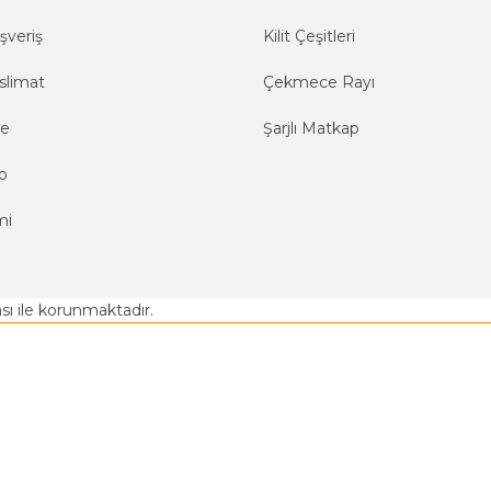
şveriş
Kilit Çeşitleri
slimat
Çekmece Rayı
me
Şarjlı Matkap
o
mi
kası ile korunmaktadır.