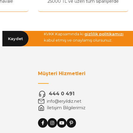
 havale
25000 TL ve üzeri tüm siparişlerde
KVKK Kapsamında ki
gizlilik politikamızı
Kaydet
kabul etmiş ve onaylamış olursunuz.
Müşteri Hizmetleri
444 0 491
info@eryildiz.net
İletişim Bilgilerimiz