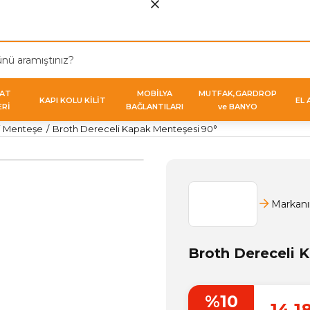
VAT
MOBİLYA
MUTFAK,GARDROP
KAPI KOLU KİLİT
EL 
ERİ
BAĞLANTILARI
ve BANYO
i Menteşe
Broth Dereceli Kapak Menteşesi 90°
Markanı
Broth Dereceli 
%10
14,1