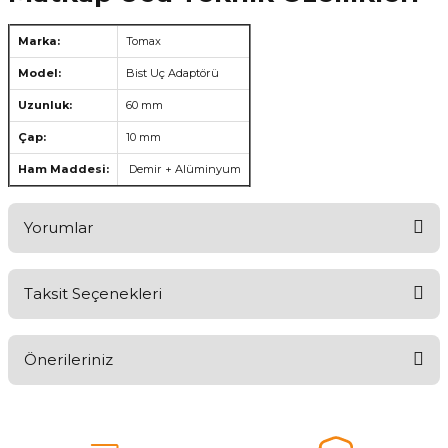
Marka:
Tomax
Model:
Bist Uç Adaptörü
Uzunluk:
60 mm
Çap:
10 mm
Ham Maddesi:
Demir + Alüminyum
Yorumlar
Taksit Seçenekleri
Aldığınız Ürünlerden Ne Derecede Memnun Kaldınız ?
Önerileriniz
Ürünü Değerlendir 😂😊😍😐🤔😡
Bu ürünün fiyat bilgisi, resim, ürün açıklamalarında ve diğer
konularda yetersiz gördüğünüz noktaları öneri formunu kullanarak
tarafımıza iletebilirsiniz.