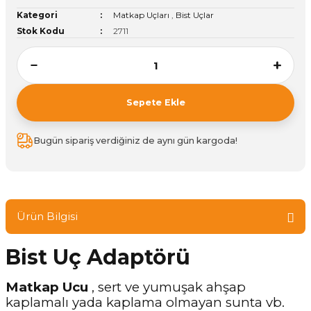
Kategori
Matkap Uçları
,
Bist Uçlar
ivi
k Bağlantıları
arı
aları
Panç Çeşitleri
Hobi Yapıştırıcıları
Oda ve Wc Kapı Kilidi
Köşe Sepetler
Pantolonluk
Köpük Tabancası
Sehba Ayakları
Stok Kodu
2711
leri
ı
Piton Askı
Pano ve Kapak Kilitleri
Sabunluk
Pense
Vitrin Ara Ayakları
Çubuğu ve Aparatları
ancası
Streç
Sandık Kilitleri
Tuvalet Kağıtlılığı
Silikon Tabancası
Sepete Ekle
arı
itleri
sı
Takım Çantası
Tornavida Çeşitleri
Bugün sipariş verdiğiniz de aynı gün kargoda!
Sprey Ürünleri
ası
Zımba Teli
Zımpara Çeşitleri
Ürün Bilgisi
Bist Uç Adaptörü
Matkap Ucu
, sert ve yumuşak ahşap
kaplamalı yada kaplama olmayan sunta vb.