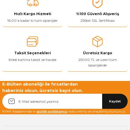
Görüş ve önerileriniz için teşekkür ederiz.
Hızlı Kargo Hizmeti
%100 Güvenli Alışveriş
Ürün resmi kalitesiz, bozuk veya görüntülenemiyor.
16:00’a kadar ki tüm siparişler
256bit SSL Sertifikası
Ürün açıklamasında eksik bilgiler bulunuyor.
Ürün bilgilerinde hatalar bulunuyor.
Ürün fiyatı diğer sitelerden daha pahalı.
Taksit Seçenekleri
Ücretsiz Kargo
Bu ürüne benzer farklı alternatifler olmalı.
Kredi kartına taksit ve havale
25000 TL ve üzeri tüm
siparişlerde
E-Bülten aboneliği ile fırsatlardan
haberiniz olsun, ücretsiz kayıt olun.
Yetkiliye Gönder
Kaydet
KVKK Kapsamında ki
gizlilik politikamızı
kabul etmiş ve onaylamış olursunuz.