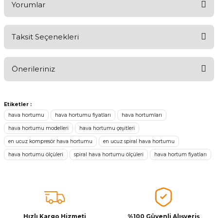
Yorumlar
Taksit Seçenekleri
Aldığınız Ürünlerden Ne Derecede Memnun Kaldınız ?
Önerileriniz
Ürünü Değerlendir 😂😊😍😐🤔😡
Bu ürünün fiyat bilgisi, resim, ürün açıklamalarında ve diğer
konularda yetersiz gördüğünüz noktaları öneri formunu kullanarak
Etiketler :
tarafımıza iletebilirsiniz.
hava hortumu
hava hortumu fiyatları
hava hortumları
Görüş ve önerileriniz için teşekkür ederiz.
hava hortumu modelleri
hava hortumu çeşitleri
en ucuz kompresör hava hortumu
en ucuz spiral hava hortumu
Ürün resmi kalitesiz, bozuk veya görüntülenemiyor.
hava hortumu ölçüleri
spiral hava hortumu ölçüleri
hava hortum fiyatları
Ürün açıklamasında eksik bilgiler bulunuyor.
Ürün bilgilerinde hatalar bulunuyor.
Ürün fiyatı diğer sitelerden daha pahalı.
Bu ürüne benzer farklı alternatifler olmalı.
Hızlı Kargo Hizmeti
%100 Güvenli Alışveriş