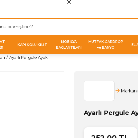
VAT
MOBİLYA
MUTFAK,GARDROP
KAPI KOLU KİLİT
EL 
ERİ
BAĞLANTILARI
ve BANYO
arı
Ayarlı Pergule Ayak
Markanı
Ayarlı Pergule A
252,00 TL