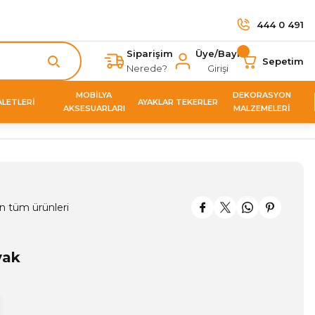
444 0 491
Siparişim
Üye/Bayi
Sepetim
Nerede?
Girişi
MOBİLYA
DEKORASYON
ALETLERİ
AYAKLAR TEKERLER
AKSESUARLARI
MALZEMELERİ
n tüm ürünleri
yak