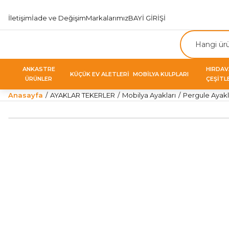
İletişim
İade ve Değişim
Markalarımız
BAYİ GİRİŞİ
ANKASTRE
HIRDA
KÜÇÜK EV ALETLERİ
MOBİLYA KULPLARI
ÜRÜNLER
ÇEŞİTL
Anasayfa
AYAKLAR TEKERLER
Mobilya Ayakları
Pergule Ayakl