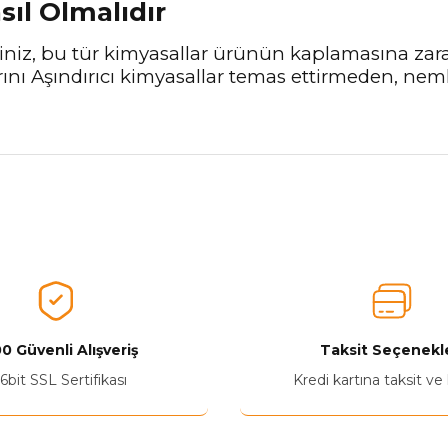
sıl Olmalıdır
eyiniz, bu tür kimyasallar ürünün kaplamasına z
ı Aşındırıcı kimyasallar temas ettirmeden, nemli
nularda yetersiz gördüğünüz noktaları öneri formunu kullanarak tarafımız
Aldığınız Ürünlerden Ne Derecede Memnun Kaldınız ?
Ürünü Değerlendir 😂😊😍😐🤔😡
0 Güvenli Alışveriş
Taksit Seçenekle
6bit SSL Sertifikası
Kredi kartına taksit ve