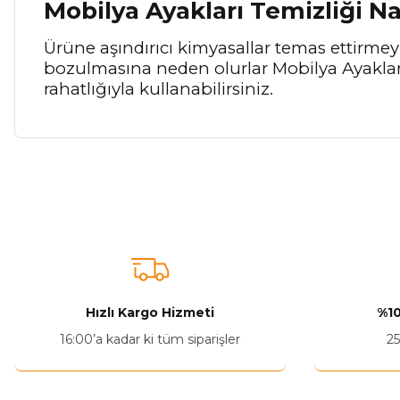
Mobilya Ayakları Temizliği Na
Ürüne aşındırıcı kimyasallar temas ettirm
bozulmasına neden olurlar Mobilya Ayakların
rahatlığıyla kullanabilirsiniz.
Bu ürünün fiyat bilgisi, resim, ürün açıklamalarında ve diğer ko
Görüş ve önerileriniz için teşekkür ederiz.
Ürün resmi kalitesiz, bozuk veya görüntülenemiyor.
Ürün açıklamasında eksik bilgiler bulunuyor.
Ürün bilgilerinde hatalar bulunuyor.
Hızlı Kargo Hizmeti
%10
Ürün fiyatı diğer sitelerden daha pahalı.
16:00’a kadar ki tüm siparişler
25
Bu ürüne benzer farklı alternatifler olmalı.