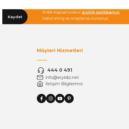
KVKK Kapsamında ki
gizlilik politikamızı
Kaydet
kabul etmiş ve onaylamış olursunuz.
Müşteri Hizmetleri
444 0 491
info@eryildiz.net
İletişim Bilgilerimiz