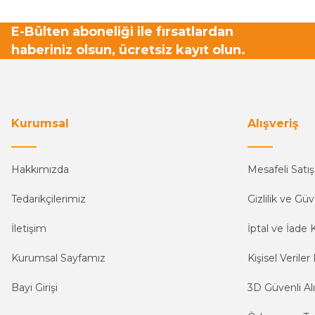
E-Bülten aboneliği ile fırsatlardan
haberiniz olsun, ücretsiz kayıt olun.
Kurumsal
Alışveriş
Hakkımızda
Mesafeli Satı
Tedarikçilerimiz
Gizlilik ve Güv
İletişim
İptal ve İade K
Kurumsal Sayfamız
Kişisel Veriler 
Bayi Girişi
3D Güvenli Alı