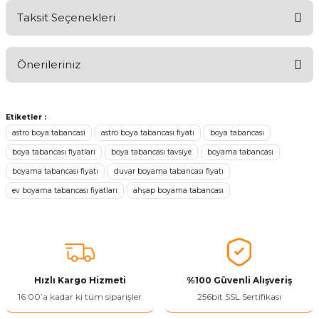
Taksit Seçenekleri
Aldığınız Ürünlerden Ne Derecede Memnun Kaldınız ?
Önerileriniz
Ürünü Değerlendir 😂😊😍😐🤔😡
Bu ürünün fiyat bilgisi, resim, ürün açıklamalarında ve diğer
konularda yetersiz gördüğünüz noktaları öneri formunu kullanarak
Etiketler :
tarafımıza iletebilirsiniz.
astro boya tabancasi
astro boya tabancası fiyatı
boya tabancası
Görüş ve önerileriniz için teşekkür ederiz.
boya tabancası fiyatları
boya tabancası tavsiye
boyama tabancası
boyama tabancası fiyatı
duvar boyama tabancası fiyatı
Ürün resmi kalitesiz, bozuk veya görüntülenemiyor.
ev boyama tabancası fiyatları
ahşap boyama tabancası
Ürün açıklamasında eksik bilgiler bulunuyor.
Ürün bilgilerinde hatalar bulunuyor.
Ürün fiyatı diğer sitelerden daha pahalı.
Bu ürüne benzer farklı alternatifler olmalı.
Hızlı Kargo Hizmeti
%100 Güvenli Alışveriş
16:00’a kadar ki tüm siparişler
256bit SSL Sertifikası