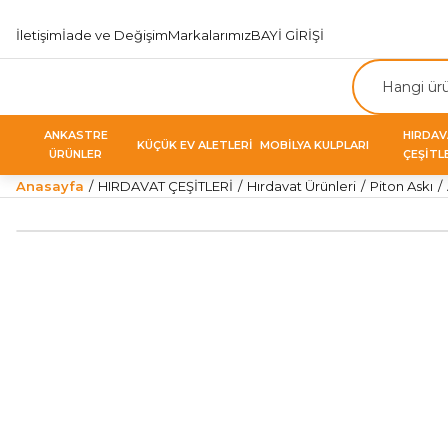
İletişim
İade ve Değişim
Markalarımız
BAYİ GİRİŞİ
ANKASTRE
HIRDA
KÜÇÜK EV ALETLERİ
MOBİLYA KULPLARI
ÜRÜNLER
ÇEŞİTL
Anasayfa
HIRDAVAT ÇEŞİTLERİ
Hırdavat Ürünleri
Piton Askı