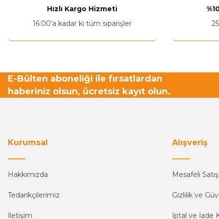
Hızlı Kargo Hizmeti
%10
16:00’a kadar ki tüm siparişler
25
E-Bülten aboneliği ile fırsatlardan
haberiniz olsun, ücretsiz kayıt olun.
Kurumsal
Alışveriş
Hakkımızda
Mesafeli Satı
Tedarikçilerimiz
Gizlilik ve Güv
İletişim
İptal ve İade K