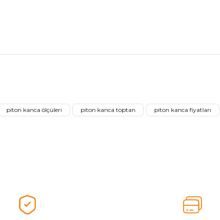
nularda yetersiz gördüğünüz noktaları öneri formunu kullanarak tarafımız
Aldığınız Ürünlerden Ne Derecede Memnun Kaldınız ?
piton kanca ölçüleri
piton kanca toptan
piton kanca fiyatları
Ürünü Değerlendir 😂😊😍😐🤔😡