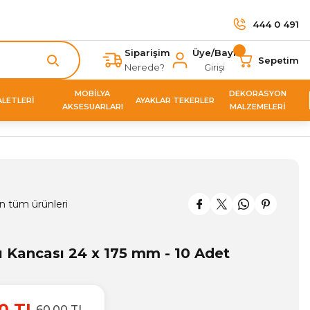
444 0 491
Siparişim
Üye/Bayi
Sepetim
Nerede?
Girişi
MOBİLYA
DEKORASYON
ALETLERİ
AYAKLAR TEKERLER
AKSESUARLARI
MALZEMELERİ
n tüm ürünleri
ı Kancası 24 x 175 mm - 10 Adet
0 TL
60,00 TL