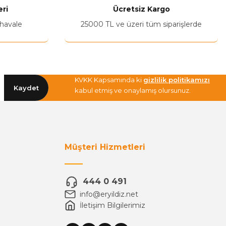
ri
Ücretsiz Kargo
 havale
25000 TL ve üzeri tüm siparişlerde
KVKK Kapsamında ki
gizlilik politikamızı
Kaydet
kabul etmiş ve onaylamış olursunuz.
Müşteri Hizmetleri
444 0 491
info@eryildiz.net
İletişim Bilgilerimiz