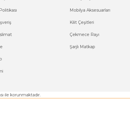
Politikası
Mobilya Aksesuarları
şveriş
Kilit Çeşitleri
slimat
Çekmece Rayı
me
Şarjlı Matkap
o
mi
kası ile korunmaktadır.