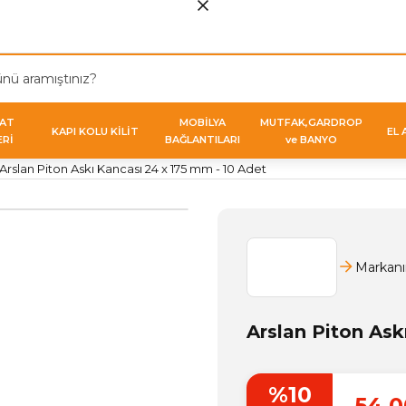
VAT
MOBİLYA
MUTFAK,GARDROP
KAPI KOLU KİLİT
EL 
ERİ
BAĞLANTILARI
ve BANYO
Arslan Piton Askı Kancası 24 x 175 mm - 10 Adet
Markanı
Arslan Piton Ask
%10
54,0