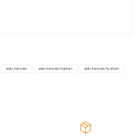
a iletebilirsiniz.
askı kancası
askı kancası toptan
askı kancası fiyatları