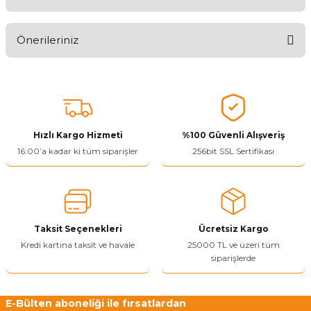
Aldığınız Ürünlerden Ne Derecede Memnun Kaldınız ?
Önerileriniz
Ürünü Değerlendir 😂😊😍😐🤔😡
Bu ürünün fiyat bilgisi, resim, ürün açıklamalarında ve diğer
konularda yetersiz gördüğünüz noktaları öneri formunu kullanarak
tarafımıza iletebilirsiniz.
Görüş ve önerileriniz için teşekkür ederiz.
Hızlı Kargo Hizmeti
%100 Güvenli Alışveriş
Ürün resmi kalitesiz, bozuk veya görüntülenemiyor.
16:00’a kadar ki tüm siparişler
256bit SSL Sertifikası
Ürün açıklamasında eksik bilgiler bulunuyor.
Ürün bilgilerinde hatalar bulunuyor.
Ürün fiyatı diğer sitelerden daha pahalı.
Taksit Seçenekleri
Ücretsiz Kargo
Bu ürüne benzer farklı alternatifler olmalı.
Kredi kartına taksit ve havale
25000 TL ve üzeri tüm
siparişlerde
E-Bülten aboneliği ile fırsatlardan