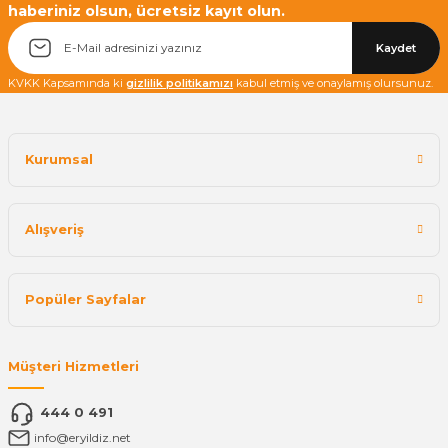
haberiniz olsun, ücretsiz kayıt olun.
Yetkiliye Gönder
Kaydet
KVKK Kapsamında ki
gizlilik politikamızı
kabul etmiş ve onaylamış olursunuz.
Kurumsal
Alışveriş
Popüler Sayfalar
Müşteri Hizmetleri
444 0 491
info@eryildiz.net