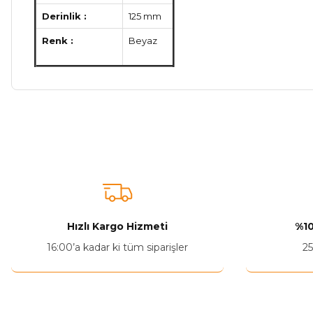
Derinlik :
125 mm
Renk :
Beyaz
Bu ürünün fiyat bilgisi, resim, ürün açıklamalarında ve diğer ko
Görüş ve önerileriniz için teşekkür ederiz.
Ürün resmi kalitesiz, bozuk veya görüntülenemiyor.
Ürün açıklamasında eksik bilgiler bulunuyor.
Ürün bilgilerinde hatalar bulunuyor.
Hızlı Kargo Hizmeti
%10
Ürün fiyatı diğer sitelerden daha pahalı.
16:00’a kadar ki tüm siparişler
25
Bu ürüne benzer farklı alternatifler olmalı.