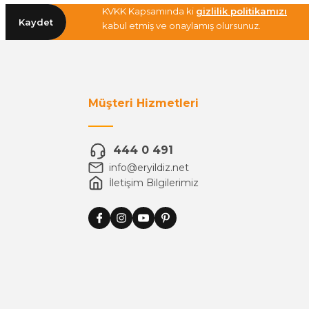
KVKK Kapsamında ki
gizlilik politikamızı
Kaydet
kabul etmiş ve onaylamış olursunuz.
Müşteri Hizmetleri
444 0 491
info@eryildiz.net
İletişim Bilgilerimiz