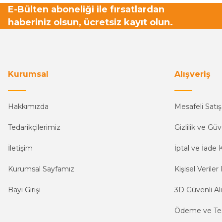
E-Bülten aboneliği ile fırsatlardan
haberiniz olsun, ücretsiz kayıt olun.
Kurumsal
Alışveriş
Hakkımızda
Mesafeli Satı
Tedarikçilerimiz
Gizlilik ve Güv
İletişim
İptal ve İade K
Kurumsal Sayfamız
Kişisel Veriler 
Bayi Girişi
3D Güvenli Alı
Ödeme ve Te