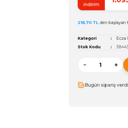
indirim
218,70 TL
den başlayan ta
Kategori
Ecza 
Stok Kodu
3844
Bugün sipariş verd