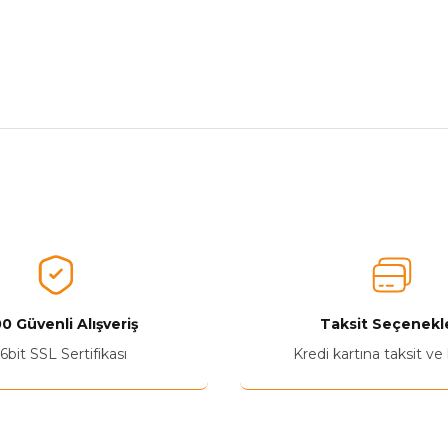
nularda yetersiz gördüğünüz noktaları öneri formunu kullanarak tarafımız
Aldığınız Ürünlerden Ne Derecede Memnun Kaldınız ?
Ürünü Değerlendir 😂😊😍😐🤔😡
0 Güvenli Alışveriş
Taksit Seçenekle
6bit SSL Sertifikası
Kredi kartına taksit ve