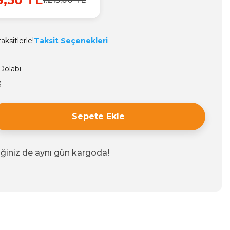
ksitlerle!
Taksit Seçenekleri
Dolabı
3
Sepete Ekle
iğiniz de aynı gün kargoda!