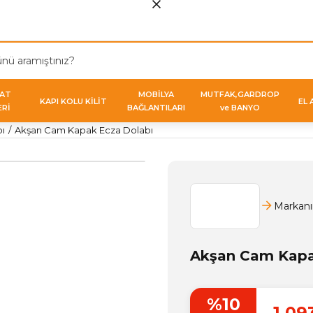
VAT
MOBİLYA
MUTFAK,GARDROP
KAPI KOLU KİLİT
EL 
ERİ
BAĞLANTILARI
ve BANYO
ı
Akşan Cam Kapak Ecza Dolabı
Markanı
Akşan Cam Kapa
%10
1.09