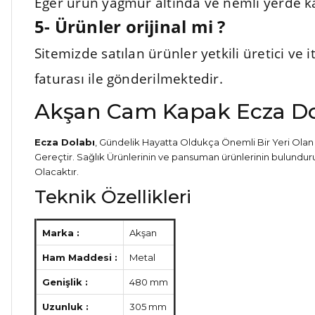
Eğer ürün yağmur altında ve nemli yerde ka
5- Ürünler orijinal mi ?
Sitemizde satılan ürünler yetkili üretici ve
faturası ile gönderilmektedir.
Akşan Cam Kapak Ecza Do
Ecza Dolabı
, Gündelik Hayatta Oldukça Önemli Bir Yeri Olan
Gereçtir. Sağlık Ürünlerinin ve pansuman ürünlerinin bulunduru
Olacaktır.
Teknik Özellikleri
Marka :
Akşan
Ham Maddesi :
Metal
Genişlik :
480 mm
Uzunluk :
305 mm