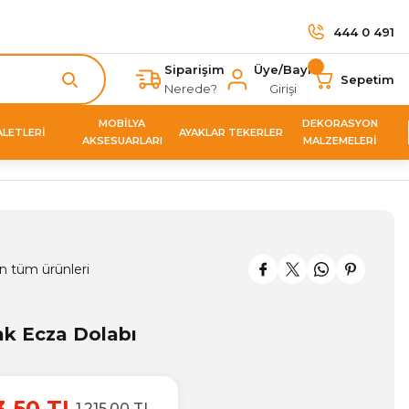
444 0 491
Siparişim
Üye/Bayi
Sepetim
Nerede?
Girişi
MOBİLYA
DEKORASYON
ALETLERİ
AYAKLAR TEKERLER
AKSESUARLARI
MALZEMELERİ
n tüm ürünleri
k Ecza Dolabı
3,50 TL
1.215,00 TL