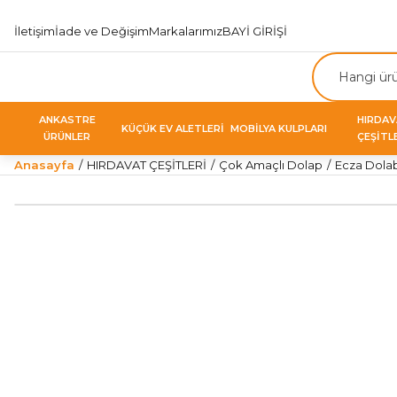
İletişim
İade ve Değişim
Markalarımız
BAYİ GİRİŞİ
ANKASTRE
HIRDA
KÜÇÜK EV ALETLERİ
MOBİLYA KULPLARI
ÜRÜNLER
ÇEŞİTL
Anasayfa
HIRDAVAT ÇEŞİTLERİ
Çok Amaçlı Dolap
Ecza Dolab