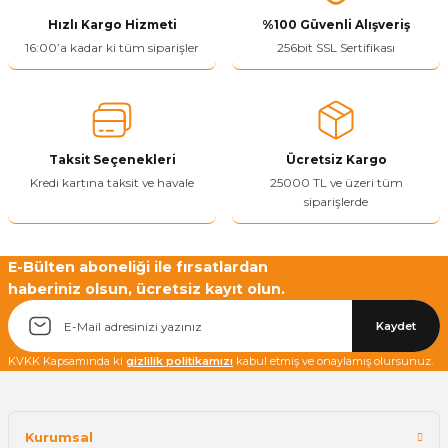
Hızlı Kargo Hizmeti
%100 Güvenli Alışveriş
Ürün resmi kalitesiz, bozuk veya görüntülenemiyor.
16:00’a kadar ki tüm siparişler
256bit SSL Sertifikası
Ürün açıklamasında eksik bilgiler bulunuyor.
Ürün bilgilerinde hatalar bulunuyor.
Ürün fiyatı diğer sitelerden daha pahalı.
Taksit Seçenekleri
Ücretsiz Kargo
Bu ürüne benzer farklı alternatifler olmalı.
Kredi kartına taksit ve havale
25000 TL ve üzeri tüm
siparişlerde
E-Bülten aboneliği ile fırsatlardan
haberiniz olsun, ücretsiz kayıt olun.
Yetkiliye Gönder
Kaydet
KVKK Kapsamında ki
gizlilik politikamızı
kabul etmiş ve onaylamış olursunuz.
Kurumsal