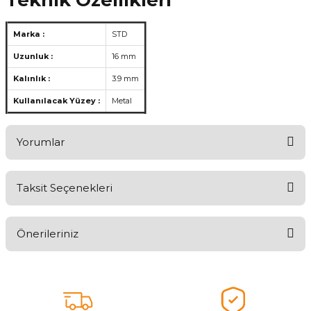
Marka :
STD
Uzunluk :
16 mm
Kalınlık :
3.9 mm
Kullanılacak Yüzey :
Metal
Yorumlar
Taksit Seçenekleri
Aldığınız Ürünlerden Ne Derecede Memnun Kaldınız ?
Önerileriniz
Ürünü Değerlendir 😂😊😍😐🤔😡
Bu ürünün fiyat bilgisi, resim, ürün açıklamalarında ve diğer
konularda yetersiz gördüğünüz noktaları öneri formunu kullanarak
tarafımıza iletebilirsiniz.
Görüş ve önerileriniz için teşekkür ederiz.