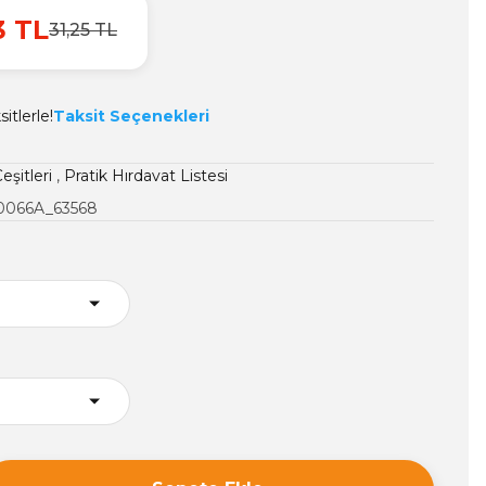
3 TL
31,25 TL
itlerle!
Taksit Seçenekleri
eşitleri
,
Pratik Hırdavat Listesi
0066A_63568