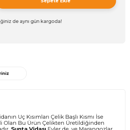
Sepete Ekle
iğiniz de aynı gün kargoda!
riniz
anın Uç Kısımları Çelik Başlı Kısmı İse
li Olan Bu Ürün Çelikten Üretildiğinden
adır.
Sunta Vidası
Evler de, ve Marangozlar