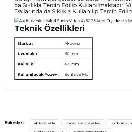
da Sıklıkla Tercih Edilip Kullanılmaktadı
Dallarında da Sıklıkla Kullanılıp Tercih Edil
Teknik Özellikleri
Marka :
Akdeniz
Uzunluk :
60 mm
Kalınlık :
4.0 mm
Kullanılacak Yüzey :
Sunta ve Mdf
Bu ürünün fiyat bilgisi, resim, ürün açıklamalarında ve diğer ko
Görüş ve önerileriniz için teşekkür ederiz.
Etiketler :
akdeniz vida
akdeniz sunta vidası
akdeniz sun
Ürün resmi kalitesiz, bozuk veya görüntülenemiyor.
sunta vidası 5x60
sunta vidası toptan