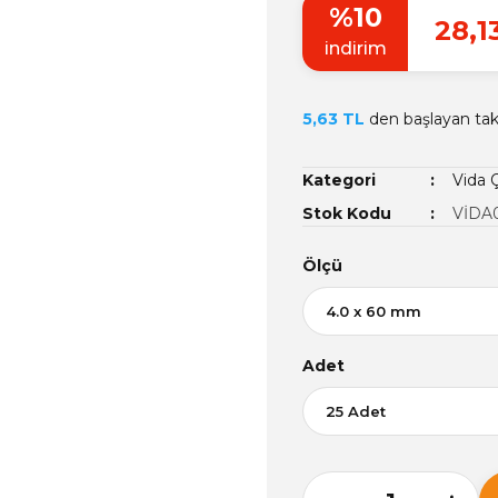
%10
28,1
indirim
5,63 TL
den başlayan taks
Kategori
Vida Ç
Stok Kodu
VİDA
Ölçü
Adet