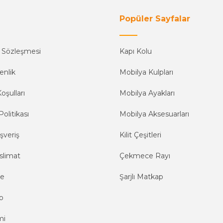
Popüler Sayfalar
ş Sözleşmesi
Kapı Kolu
enlik
Mobilya Kulpları
oşulları
Mobilya Ayakları
Politikası
Mobilya Aksesuarları
şveriş
Kilit Çeşitleri
slimat
Çekmece Rayı
me
Şarjlı Matkap
o
mi