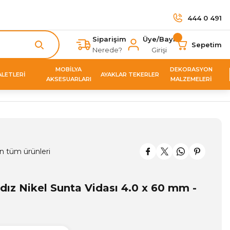
444 0 491
Siparişim
Üye/Bayi
Sepetim
Nerede?
Girişi
MOBİLYA
DEKORASYON
ALETLERİ
AYAKLAR TEKERLER
AKSESUARLARI
MALZEMELERİ
n tüm ürünleri
ldız Nikel Sunta Vidası 4.0 x 60 mm -