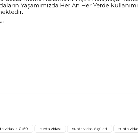
r. Vidaların Yaşamımızda Her An Her Yerde Kulla
mektedir.
nularda yetersiz gördüğünüz noktaları öneri formunu kullanarak tarafımız
Aldığınız Ürünlerden Ne Derecede Memnun Kaldınız ?
ta vidası 4.0x50
sunta vidası
sunta vidası ölçüleri
sunta vida
Ürünü Değerlendir 😂😊😍😐🤔😡