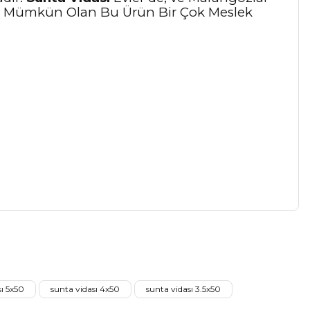
nımı Mümkün Olan Bu Ürün Bir Çok Meslek
a iletebilirsiniz.
sı 5x50
sunta vidası 4x50
sunta vidası 3.5x50