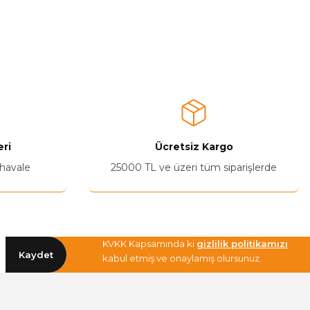
ri
Ücretsiz Kargo
 havale
25000 TL ve üzeri tüm siparişlerde
KVKK Kapsamında ki
gizlilik politikamızı
Kaydet
kabul etmiş ve onaylamış olursunuz.