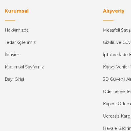
Kurumsal
Alışveriş
Hakkımızda
Mesafeli Satı
Tedarikçilerimiz
Gizlilik ve Güv
İletişim
İptal ve İade K
Kurumsal Sayfamız
Kişisel Veriler 
Bayi Girişi
3D Güvenli Alı
Ödeme ve Te
Kapıda Öde
Ücretsiz Karg
Havale Bildiri