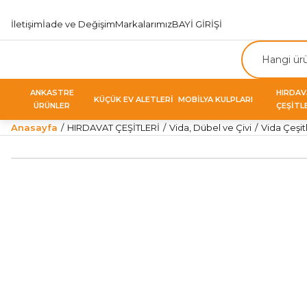
İletişim
İade ve Değişim
Markalarımız
BAYİ GİRİŞİ
ANKASTRE
HIRDA
KÜÇÜK EV ALETLERİ
MOBİLYA KULPLARI
ÜRÜNLER
ÇEŞİTL
Anasayfa
HIRDAVAT ÇEŞİTLERİ
Vida, Dübel ve Çivi
Vida Çeşitl