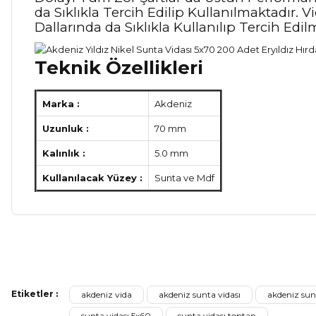
da Sıklıkla Tercih Edilip Kullanılmaktadı
Dallarında da Sıklıkla Kullanılıp Tercih Edil
Teknik Özellikleri
Marka :
Akdeniz
Uzunluk :
70 mm
Kalınlık :
5.0 mm
Kullanılacak Yüzey :
Sunta ve Mdf
Bu ürünün fiyat bilgisi, resim, ürün açıklamalarında ve diğer ko
Görüş ve önerileriniz için teşekkür ederiz.
Etiketler :
akdeniz vida
akdeniz sunta vidası
akdeniz sun
Ürün resmi kalitesiz, bozuk veya görüntülenemiyor.
sunta vidası 5x60
sunta vidası toptan