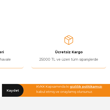
ri
Ücretsiz Kargo
 havale
25000 TL ve üzeri tüm siparişlerde
KVKK Kapsamında ki
gizlilik politikamızı
Kaydet
kabul etmiş ve onaylamış olursunuz.