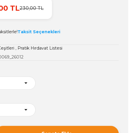
00 TL
230,00 TL
sitlerle!
Taksit Seçenekleri
eşitleri
,
Pratik Hırdavat Listesi
0069_26012