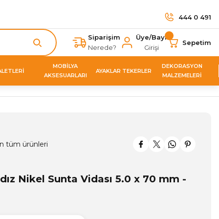
444 0 491
Siparişim
Üye/Bayi
Sepetim
Nerede?
Girişi
MOBİLYA
DEKORASYON
ALETLERİ
AYAKLAR TEKERLER
AKSESUARLARI
MALZEMELERİ
n tüm ürünleri
ldız Nikel Sunta Vidası 5.0 x 70 mm -