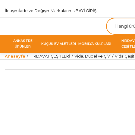
İletişim
İade ve Değişim
Markalarımız
BAYİ GİRİŞİ
ANKASTRE
HIRDA
KÜÇÜK EV ALETLERİ
MOBİLYA KULPLARI
ÜRÜNLER
ÇEŞİTL
Anasayfa
HIRDAVAT ÇEŞİTLERİ
Vida, Dübel ve Çivi
Vida Çeşitl