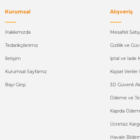
Kurumsal
Alışveriş
Hakkımızda
Mesafeli Satı
Tedarikçilerimiz
Gizlilik ve Güv
İletişim
İptal ve İade K
Kurumsal Sayfamız
Kişisel Veriler 
Bayi Girişi
3D Güvenli Alı
Ödeme ve Te
Kapıda Öde
Ücretsiz Karg
Havale Bildiri