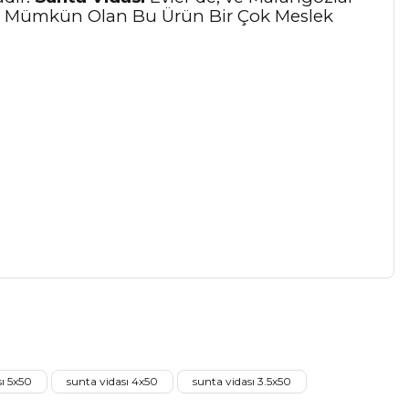
nımı Mümkün Olan Bu Ürün Bir Çok Meslek
a iletebilirsiniz.
sı 5x50
sunta vidası 4x50
sunta vidası 3.5x50