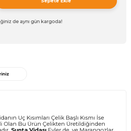
Sepete Ekle
iğiniz de aynı gün kargoda!
riniz
anın Uç Kısımları Çelik Başlı Kısmı İse
li Olan Bu Ürün Çelikten Üretildiğinden
adır.
Sunta Vidası
Evler de, ve Marangozlar