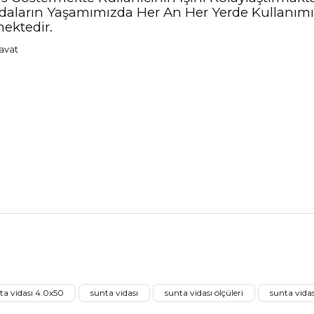
r. Vidaların Yaşamımızda Her An Her Yerde Kulla
mektedir.
nularda yetersiz gördüğünüz noktaları öneri formunu kullanarak tarafımız
Aldığınız Ürünlerden Ne Derecede Memnun Kaldınız ?
ta vidası 4.0x50
sunta vidası
sunta vidası ölçüleri
sunta vida
Ürünü Değerlendir 😂😊😍😐🤔😡