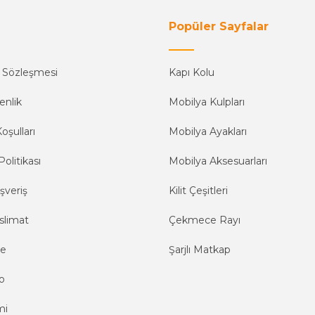
Popüler Sayfalar
ş Sözleşmesi
Kapı Kolu
enlik
Mobilya Kulpları
oşulları
Mobilya Ayakları
Politikası
Mobilya Aksesuarları
şveriş
Kilit Çeşitleri
slimat
Çekmece Rayı
me
Şarjlı Matkap
o
mi