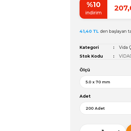
%10
207,
indirim
41,40 TL
den başlayan tak
Kategori
Vida Ç
Stok Kodu
VİDA
Ölçü
Adet