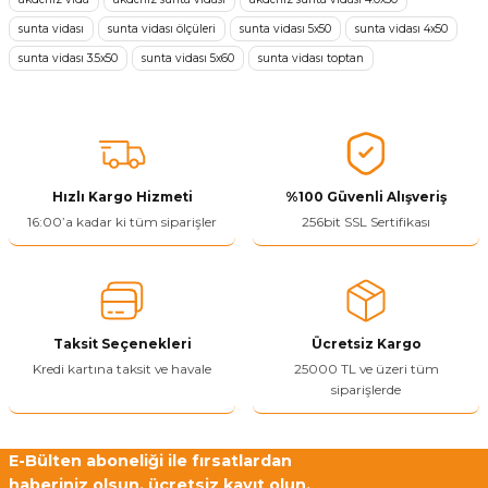
Görüş ve önerileriniz için teşekkür ederiz.
sunta vidası
sunta vidası ölçüleri
sunta vidası 5x50
sunta vidası 4x50
sunta vidası 3.5x50
sunta vidası 5x60
sunta vidası toptan
Ürün resmi kalitesiz, bozuk veya görüntülenemiyor.
Ürün açıklamasında eksik bilgiler bulunuyor.
Ürün bilgilerinde hatalar bulunuyor.
Ürün fiyatı diğer sitelerden daha pahalı.
Bu ürüne benzer farklı alternatifler olmalı.
Hızlı Kargo Hizmeti
%100 Güvenli Alışveriş
16:00’a kadar ki tüm siparişler
256bit SSL Sertifikası
Yetkiliye Gönder
Taksit Seçenekleri
Ücretsiz Kargo
Kredi kartına taksit ve havale
25000 TL ve üzeri tüm
siparişlerde
E-Bülten aboneliği ile fırsatlardan
haberiniz olsun, ücretsiz kayıt olun.