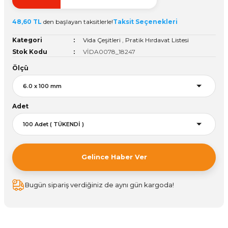
ivi
k Bağlantıları
arı
aları
Panç Çeşitleri
Hobi Yapıştırıcıları
Oda ve Wc Kapı Kilidi
Köşe Sepetler
Pantolonluk
Köpük Tabancası
Sehba Ayakları
48,60 TL
den başlayan taksitlerle!
Taksit Seçenekleri
leri
ı
Piton Askı
Pano ve Kapak Kilitleri
Sabunluk
Pense
Vitrin Ara Ayakları
Kategori
Vida Çeşitleri
,
Pratik Hırdavat Listesi
Stok Kodu
VİDA0078_18247
Çubuğu ve Aparatları
ancası
Streç
Sandık Kilitleri
Tuvalet Kağıtlılığı
Silikon Tabancası
Ölçü
arı
itleri
sı
Takım Çantası
Tornavida Çeşitleri
Adet
Sprey Ürünleri
ası
Zımba Teli
Zımpara Çeşitleri
Gelince Haber Ver
Bugün sipariş verdiğiniz de aynı gün kargoda!