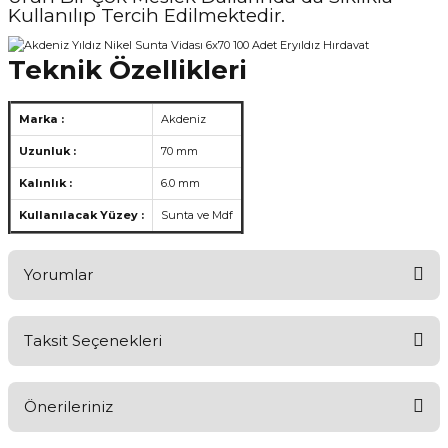
Kullanılıp Tercih Edilmektedir.
Teknik Özellikleri
Marka :
Akdeniz
Uzunluk :
70 mm
Kalınlık :
6.0 mm
Kullanılacak Yüzey :
Sunta ve Mdf
Yorumlar
Taksit Seçenekleri
Aldığınız Ürünlerden Ne Derecede Memnun Kaldınız ?
Önerileriniz
Ürünü Değerlendir 😂😊😍😐🤔😡