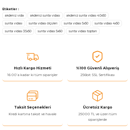
Bu ürünün fiyat bilgisi, resim, ürün açıklamalarında ve diğer
konularda yetersiz gördüğünüz noktaları öneri formunu kullanarak
Etiketler :
tarafımıza iletebilirsiniz.
akdeniz vida
akdeniz sunta vidası
akdeniz sunta vidası 4.0x50
Görüş ve önerileriniz için teşekkür ederiz.
sunta vidası
sunta vidası ölçüleri
sunta vidası 5x50
sunta vidası 4x50
sunta vidası 3.5x50
sunta vidası 5x60
sunta vidası toptan
Ürün resmi kalitesiz, bozuk veya görüntülenemiyor.
Ürün açıklamasında eksik bilgiler bulunuyor.
Ürün bilgilerinde hatalar bulunuyor.
Ürün fiyatı diğer sitelerden daha pahalı.
Bu ürüne benzer farklı alternatifler olmalı.
Hızlı Kargo Hizmeti
%100 Güvenli Alışveriş
16:00’a kadar ki tüm siparişler
256bit SSL Sertifikası
Yetkiliye Gönder
Taksit Seçenekleri
Ücretsiz Kargo
Kredi kartına taksit ve havale
25000 TL ve üzeri tüm
siparişlerde