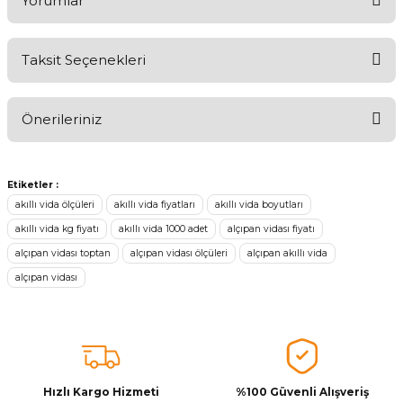
Yorumlar
Taksit Seçenekleri
Aldığınız Ürünlerden Ne Derecede Memnun Kaldınız ?
Önerileriniz
Ürünü Değerlendir 😂😊😍😐🤔😡
Bu ürünün fiyat bilgisi, resim, ürün açıklamalarında ve diğer
konularda yetersiz gördüğünüz noktaları öneri formunu kullanarak
Etiketler :
tarafımıza iletebilirsiniz.
akıllı vida ölçüleri
akıllı vida fiyatları
akıllı vida boyutları
Görüş ve önerileriniz için teşekkür ederiz.
akıllı vida kg fiyatı
akıllı vida 1000 adet
alçıpan vidası fiyatı
alçıpan vidası toptan
alçıpan vidası ölçüleri
alçıpan akıllı vida
Ürün resmi kalitesiz, bozuk veya görüntülenemiyor.
alçıpan vidası
Ürün açıklamasında eksik bilgiler bulunuyor.
Ürün bilgilerinde hatalar bulunuyor.
Ürün fiyatı diğer sitelerden daha pahalı.
Bu ürüne benzer farklı alternatifler olmalı.
Hızlı Kargo Hizmeti
%100 Güvenli Alışveriş