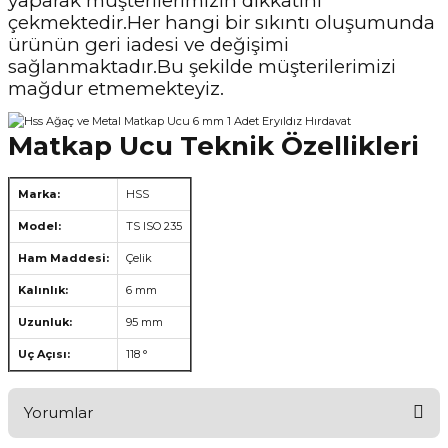
yaparak müşterilerimizin dikkatini
çekmektedir.Her hangi bir sıkıntı oluşumunda
ürünün geri iadesi ve değişimi
sağlanmaktadır.Bu şekilde müşterilerimizi
mağdur etmemekteyiz.
Matkap Ucu Teknik Özellikleri
Marka:
HSS
Model:
TS ISO 235
Ham Maddesi:
Çelik
Kalınlık:
6 mm
Uzunluk:
95 mm
Uç Açısı:
118 °
Yorumlar