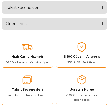
Taksit Seçenekleri
Aldığınız Ürünlerden Ne Derecede Memnun Kaldınız ?
Önerileriniz
Ürünü Değerlendir 😂😊😍😐🤔😡
Bu ürünün fiyat bilgisi, resim, ürün açıklamalarında ve diğer
konularda yetersiz gördüğünüz noktaları öneri formunu kullanarak
tarafımıza iletebilirsiniz.
Görüş ve önerileriniz için teşekkür ederiz.
Hızlı Kargo Hizmeti
%100 Güvenli Alışveriş
Ürün resmi kalitesiz, bozuk veya görüntülenemiyor.
16:00’a kadar ki tüm siparişler
256bit SSL Sertifikası
Ürün açıklamasında eksik bilgiler bulunuyor.
Ürün bilgilerinde hatalar bulunuyor.
Ürün fiyatı diğer sitelerden daha pahalı.
Taksit Seçenekleri
Ücretsiz Kargo
Bu ürüne benzer farklı alternatifler olmalı.
Kredi kartına taksit ve havale
25000 TL ve üzeri tüm
siparişlerde