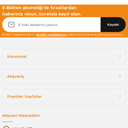
E-Bülten aboneliği ile fırsatlardan
haberiniz olsun, ücretsiz kayıt olun.
Yetkiliye Gönder
Kaydet
KVKK Kapsamında ki
gizlilik politikamızı
kabul etmiş ve onaylamış olursunuz.
Kurumsal
Alışveriş
Popüler Sayfalar
Müşteri Hizmetleri