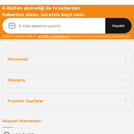
E-Bülten aboneliği ile fırsatlardan
haberiniz olsun, ücretsiz kayıt olun.
Yetkiliye Gönder
Kaydet
KVKK Kapsamında ki
gizlilik politikamızı
kabul etmiş ve onaylamış olursunuz.
Kurumsal
Alışveriş
Popüler Sayfalar
Müşteri Hizmetleri