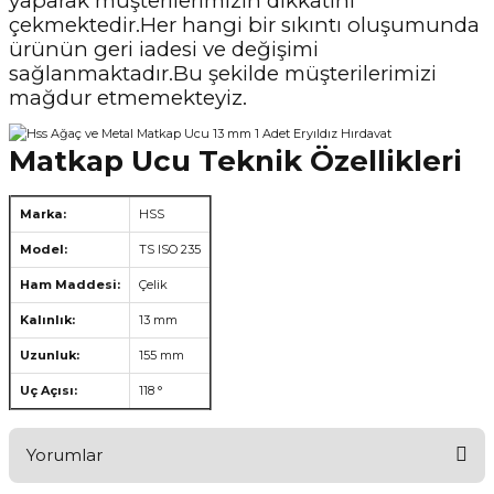
yaparak müşterilerimizin dikkatini
çekmektedir.Her hangi bir sıkıntı oluşumunda
ürünün geri iadesi ve değişimi
sağlanmaktadır.Bu şekilde müşterilerimizi
mağdur etmemekteyiz.
Matkap Ucu Teknik Özellikleri
Marka:
HSS
Model:
TS ISO 235
Ham Maddesi:
Çelik
Kalınlık:
13 mm
Uzunluk:
155 mm
Uç Açısı:
118 °
Yorumlar