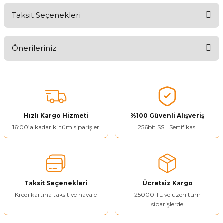
Taksit Seçenekleri
Aldığınız Ürünlerden Ne Derecede Memnun Kaldınız ?
Önerileriniz
Ürünü Değerlendir 😂😊😍😐🤔😡
Bu ürünün fiyat bilgisi, resim, ürün açıklamalarında ve diğer
konularda yetersiz gördüğünüz noktaları öneri formunu kullanarak
tarafımıza iletebilirsiniz.
Görüş ve önerileriniz için teşekkür ederiz.
Hızlı Kargo Hizmeti
%100 Güvenli Alışveriş
Ürün resmi kalitesiz, bozuk veya görüntülenemiyor.
16:00’a kadar ki tüm siparişler
256bit SSL Sertifikası
Ürün açıklamasında eksik bilgiler bulunuyor.
Ürün bilgilerinde hatalar bulunuyor.
Ürün fiyatı diğer sitelerden daha pahalı.
Taksit Seçenekleri
Ücretsiz Kargo
Bu ürüne benzer farklı alternatifler olmalı.
Kredi kartına taksit ve havale
25000 TL ve üzeri tüm
siparişlerde