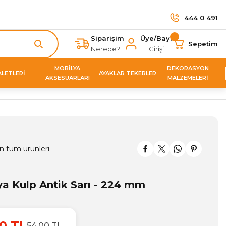
444 0 491
Siparişim
Üye/Bayi
Sepetim
Nerede?
Girişi
MOBİLYA
DEKORASYON
ALETLERİ
AYAKLAR TEKERLER
AKSESUARLARI
MALZEMELERİ
n tüm ürünleri
ya Kulp Antik Sarı - 224 mm
0 TL
54,00 TL