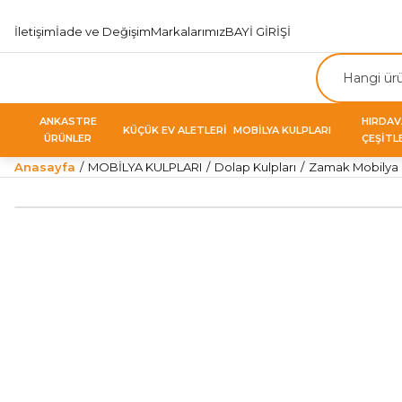
İletişim
İade ve Değişim
Markalarımız
BAYİ GİRİŞİ
ANKASTRE
HIRDA
KÜÇÜK EV ALETLERİ
MOBİLYA KULPLARI
ÜRÜNLER
ÇEŞİTL
Anasayfa
MOBİLYA KULPLARI
Dolap Kulpları
Zamak Mobilya K