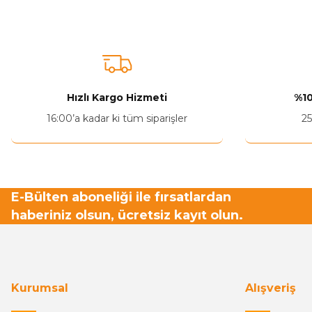
Bu ürüne benzer farklı alternatifler olmalı.
Hızlı Kargo Hizmeti
%10
16:00’a kadar ki tüm siparişler
25
E-Bülten aboneliği ile fırsatlardan
haberiniz olsun, ücretsiz kayıt olun.
Kurumsal
Alışveriş