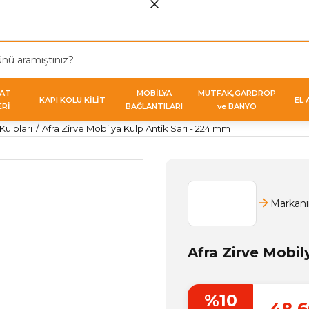
VAT
MOBİLYA
MUTFAK,GARDROP
KAPI KOLU KİLİT
EL 
ERİ
BAĞLANTILARI
ve BANYO
ulpları
Afra Zirve Mobilya Kulp Antik Sarı - 224 mm
Markanı
Afra Zirve Mobil
%10
48,6