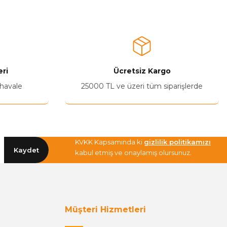
ri
Ücretsiz Kargo
 havale
25000 TL ve üzeri tüm siparişlerde
KVKK Kapsamında ki
gizlilik politikamızı
Kaydet
kabul etmiş ve onaylamış olursunuz.
Müşteri Hizmetleri