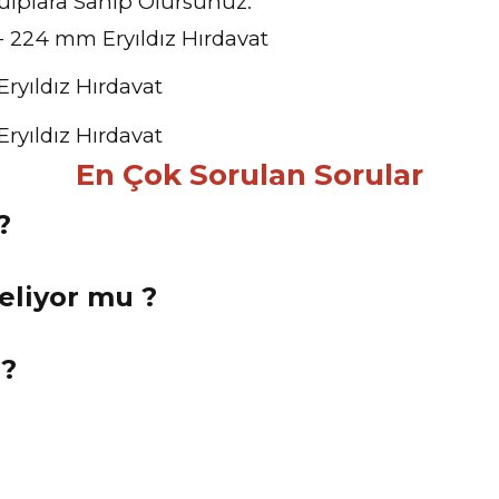
Kulplara Sahip Olursunuz.
En Çok Sorulan Sorular
?
Geliyor mu ?
 ?