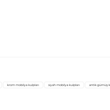
nularda yetersiz gördüğünüz noktaları öneri formunu kullanarak tarafımız
Aldığınız Ürünlerden Ne Derecede Memnun Kaldınız ?
krom mobilya kulpları
siyah mobilya kulpları
antik gümüş 
Ürünü Değerlendir 😂😊😍😐🤔😡