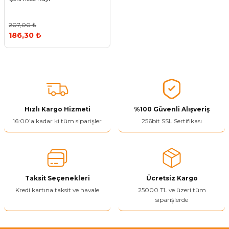
ivi
k Bağlantıları
arı
aları
Panç Çeşitleri
Hobi Yapıştırıcıları
Oda ve Wc Kapı Kilidi
Köşe Sepetler
Pantolonluk
Köpük Tabancası
Sehba Ayakları
207,00 ₺
186,30 ₺
leri
ı
Piton Askı
Pano ve Kapak Kilitleri
Sabunluk
Pense
Vitrin Ara Ayakları
Çubuğu ve Aparatları
ancası
Streç
Sandık Kilitleri
Tuvalet Kağıtlılığı
Silikon Tabancası
arı
itleri
sı
Takım Çantası
Tornavida Çeşitleri
Hızlı Kargo Hizmeti
%100 Güvenli Alışveriş
Sprey Ürünleri
ası
Zımba Teli
16:00’a kadar ki tüm siparişler
256bit SSL Sertifikası
Zımpara Çeşitleri
Taksit Seçenekleri
Ücretsiz Kargo
Kredi kartına taksit ve havale
25000 TL ve üzeri tüm
siparişlerde