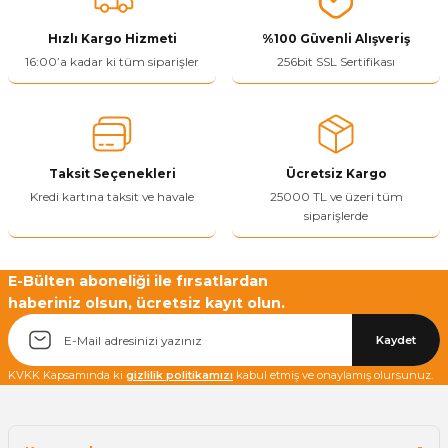
ivi
k Bağlantıları
arı
aları
Panç Çeşitleri
Hobi Yapıştırıcıları
Oda ve Wc Kapı Kilidi
Köşe Sepetler
Pantolonluk
Köpük Tabancası
Sehba Ayakları
Hızlı Kargo Hizmeti
%100 Güvenli Alışveriş
16:00’a kadar ki tüm siparişler
256bit SSL Sertifikası
leri
ı
Piton Askı
Pano ve Kapak Kilitleri
Sabunluk
Pense
Vitrin Ara Ayakları
Çubuğu ve Aparatları
ancası
Streç
Sandık Kilitleri
Tuvalet Kağıtlılığı
Silikon Tabancası
arı
itleri
sı
Takım Çantası
Tornavida Çeşitleri
Taksit Seçenekleri
Ücretsiz Kargo
Kredi kartına taksit ve havale
25000 TL ve üzeri tüm
siparişlerde
Sprey Ürünleri
ası
Zımba Teli
Zımpara Çeşitleri
E-Bülten aboneliği ile fırsatlardan
haberiniz olsun, ücretsiz kayıt olun.
Kaydet
KVKK Kapsamında ki
gizlilik politikamızı
kabul etmiş ve onaylamış olursunuz.