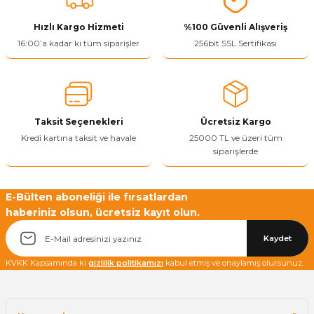
ivi
k Bağlantıları
arı
aları
Panç Çeşitleri
Hobi Yapıştırıcıları
Oda ve Wc Kapı Kilidi
Köşe Sepetler
Pantolonluk
Köpük Tabancası
Sehba Ayakları
Hızlı Kargo Hizmeti
%100 Güvenli Alışveriş
16:00’a kadar ki tüm siparişler
256bit SSL Sertifikası
leri
ı
Piton Askı
Pano ve Kapak Kilitleri
Sabunluk
Pense
Vitrin Ara Ayakları
Çubuğu ve Aparatları
ancası
Streç
Sandık Kilitleri
Tuvalet Kağıtlılığı
Silikon Tabancası
arı
itleri
sı
Takım Çantası
Tornavida Çeşitleri
Taksit Seçenekleri
Ücretsiz Kargo
Kredi kartına taksit ve havale
25000 TL ve üzeri tüm
siparişlerde
Sprey Ürünleri
ası
Zımba Teli
Zımpara Çeşitleri
E-Bülten aboneliği ile fırsatlardan
haberiniz olsun, ücretsiz kayıt olun.
Kaydet
KVKK Kapsamında ki
gizlilik politikamızı
kabul etmiş ve onaylamış olursunuz.