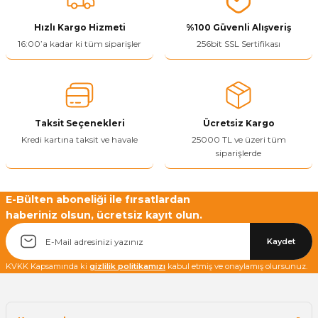
ivi
k Bağlantıları
arı
aları
Panç Çeşitleri
Hobi Yapıştırıcıları
Oda ve Wc Kapı Kilidi
Köşe Sepetler
Pantolonluk
Köpük Tabancası
Sehba Ayakları
Hızlı Kargo Hizmeti
%100 Güvenli Alışveriş
16:00’a kadar ki tüm siparişler
256bit SSL Sertifikası
leri
ı
Piton Askı
Pano ve Kapak Kilitleri
Sabunluk
Pense
Vitrin Ara Ayakları
Çubuğu ve Aparatları
ancası
Streç
Sandık Kilitleri
Tuvalet Kağıtlılığı
Silikon Tabancası
arı
itleri
sı
Takım Çantası
Tornavida Çeşitleri
Taksit Seçenekleri
Ücretsiz Kargo
Kredi kartına taksit ve havale
25000 TL ve üzeri tüm
siparişlerde
Sprey Ürünleri
ası
Zımba Teli
Zımpara Çeşitleri
E-Bülten aboneliği ile fırsatlardan
haberiniz olsun, ücretsiz kayıt olun.
Kaydet
KVKK Kapsamında ki
gizlilik politikamızı
kabul etmiş ve onaylamış olursunuz.