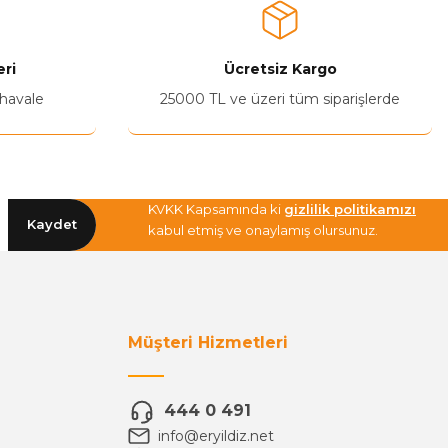
ri
Ücretsiz Kargo
 havale
25000 TL ve üzeri tüm siparişlerde
KVKK Kapsamında ki
gizlilik politikamızı
Kaydet
kabul etmiş ve onaylamış olursunuz.
Müşteri Hizmetleri
444 0 491
info@eryildiz.net