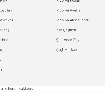
enlik
Mobilya Kulpları
oşulları
Mobilya Ayakları
Politikası
Mobilya Aksesuarları
şveriş
Kilit Çeşitleri
slimat
Çekmece Rayı
me
Şarjlı Matkap
o
mi
kası ile korunmaktadır.