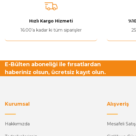
Hızlı Kargo Hizmeti
%10
16:00’a kadar ki tüm siparişler
25
E-Bülten aboneliği ile fırsatlardan
haberiniz olsun, ücretsiz kayıt olun.
Kurumsal
Alışveriş
Hakkımızda
Mesafeli Satı