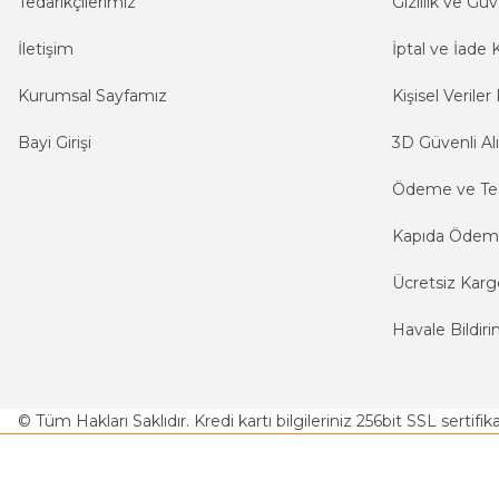
Tedarikçilerimiz
Gizlilik ve Güv
İletişim
İptal ve İade K
Kurumsal Sayfamız
Kişisel Veriler 
Bayi Girişi
3D Güvenli Alı
Ödeme ve Te
Kapıda Öde
Ücretsiz Karg
Havale Bildiri
© Tüm Hakları Saklıdır. Kredi kartı bilgileriniz 256bit SSL sertifi