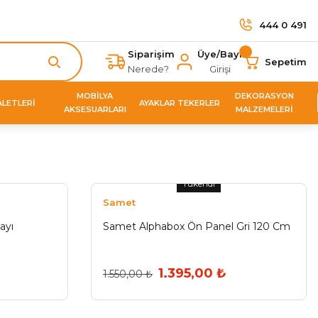
444 0 491
Siparişim
Üye/Bayi
Sepetim
Nerede?
Girişi
MOBİLYA
DEKORASYON
ALETLERİ
AYAKLAR TEKERLER
AKSESUARLARI
MALZEMELERİ
Tükendi
Samet
ayı
Samet Alphabox Ön Panel Gri 120 Cm
1.395,00 ₺
1.550,00 ₺