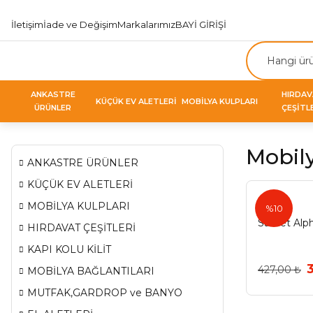
İletişim
İade ve Değişim
Markalarımız
BAYİ GİRİŞİ
ANKASTRE
HIRDA
KÜÇÜK EV ALETLERİ
MOBİLYA KULPLARI
ÜRÜNLER
ÇEŞİTL
Mobil
ANKASTRE ÜRÜNLER
KÜÇÜK EV ALETLERİ
Samet
MOBİLYA KULPLARI
%10
Samet Alph
HIRDAVAT ÇEŞİTLERİ
KAPI KOLU KİLİT
427,00 ₺
MOBİLYA BAĞLANTILARI
MUTFAK,GARDROP ve BANYO