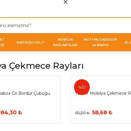
VAT
MOBİLYA
MUTFAK,GARDROP
KAPI KOLU KİLİT
EL 
ERİ
BAĞLANTILARI
ve BANYO
ya Çekmece Rayları
Yeniler
%10
abox Gri Bordür Çubuğu
Yeniler Mobilya Çekmece R
384,30 ₺
58,68 ₺
65,20 ₺