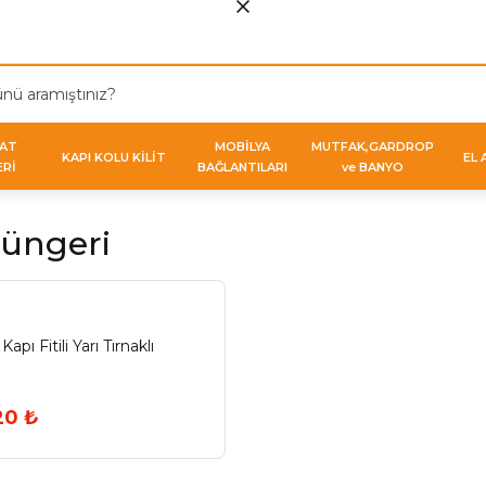
VAT
MOBİLYA
MUTFAK,GARDROP
KAPI KOLU KİLİT
EL 
ERİ
BAĞLANTILARI
ve BANYO
Süngeri
apı Fitili Yarı Tırnaklı
20 ₺