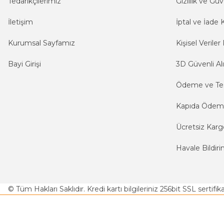
Tedarikçilerimiz
Gizlilik ve Güv
İletişim
İptal ve İade K
Kurumsal Sayfamız
Kişisel Veriler 
Bayi Girişi
3D Güvenli Alı
Ödeme ve Te
Kapıda Öde
Ücretsiz Karg
Havale Bildiri
© Tüm Hakları Saklıdır. Kredi kartı bilgileriniz 256bit SSL sertifi