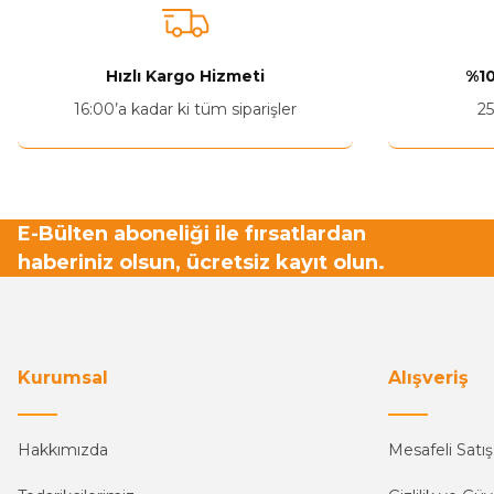
Hızlı Kargo Hizmeti
%10
16:00’a kadar ki tüm siparişler
25
E-Bülten aboneliği ile fırsatlardan
haberiniz olsun, ücretsiz kayıt olun.
Kurumsal
Alışveriş
Hakkımızda
Mesafeli Satı