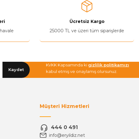
ri
Ücretsiz Kargo
 havale
25000 TL ve üzeri tüm siparişlerde
KVKK Kapsamında ki
gizlilik politikamızı
Kaydet
kabul etmiş ve onaylamış olursunuz.
Müşteri Hizmetleri
444 0 491
info@eryildiz.net