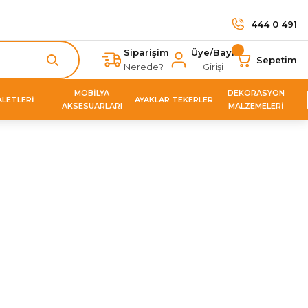
444 0 491
Siparişim
Üye/Bayi
Sepetim
Nerede?
Girişi
MOBİLYA
DEKORASYON
ALETLERİ
AYAKLAR TEKERLER
AKSESUARLARI
MALZEMELERİ