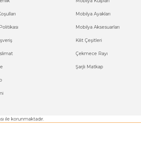
enlik
Mobilya Kulpları
oşulları
Mobilya Ayakları
Politikası
Mobilya Aksesuarları
şveriş
Kilit Çeşitleri
slimat
Çekmece Rayı
me
Şarjlı Matkap
o
mi
kası ile korunmaktadır.