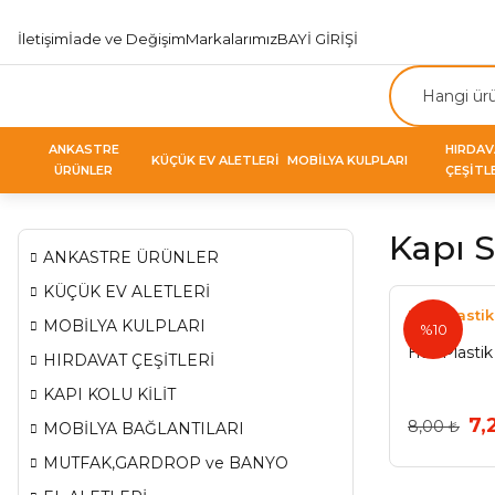
İletişim
İade ve Değişim
Markalarımız
BAYİ GİRİŞİ
ANKASTRE
HIRDA
KÜÇÜK EV ALETLERİ
MOBİLYA KULPLARI
ÜRÜNLER
ÇEŞİTL
Kapı 
ANKASTRE ÜRÜNLER
KÜÇÜK EV ALETLERİ
Has Plastik
MOBİLYA KULPLARI
%10
Has Plastik K
HIRDAVAT ÇEŞİTLERİ
KAPI KOLU KİLİT
7,
8,00 ₺
MOBİLYA BAĞLANTILARI
MUTFAK,GARDROP ve BANYO